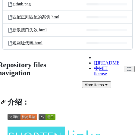
github.png
匹配正则匹配的案例.html
新浪接口失效.html
短网址代码.html
README
Repository files
MIT
navigation
license
More
items
介绍：