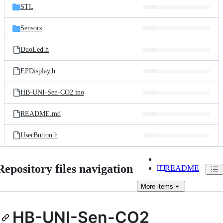
STL
Sensors
DuoLed.h
EPDisplay.h
HB-UNI-Sen-CO2.ino
README.md
UserButton.h
Repository files navigation
README
More
items
HB-UNI-Sen-CO2