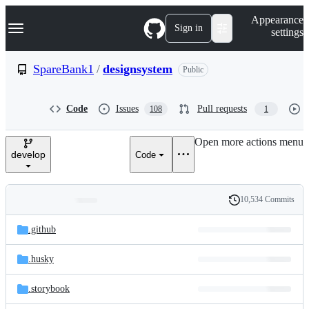
S
Navigation Menu
Appearance
k
Sign in
settings
i
p
t
SpareBank1
/
designsystem
Public
o
c
o
Code
Issues
Pull requests
108
1
n
t
e
Open more actions menu
n
develop
Code
t
10,534 Commits
Folders
History
Latest
and
.github
commit
files
.husky
.storybook