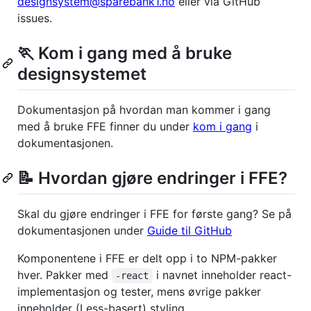
designsystem@sparebank1.no
eller via GitHub
issues.
🏃 Kom i gang med å bruke
designsystemet
Dokumentasjon på hvordan man kommer i gang
med å bruke FFE finner du under
kom i gang
i
dokumentasjonen.
📝 Hvordan gjøre endringer i FFE?
Skal du gjøre endringer i FFE for første gang? Se på
dokumentasjonen under
Guide til GitHub
Komponentene i FFE er delt opp i to NPM-pakker
hver. Pakker med
i navnet inneholder react-
-react
implementasjon og tester, mens øvrige pakker
inneholder (Less-basert) styling.