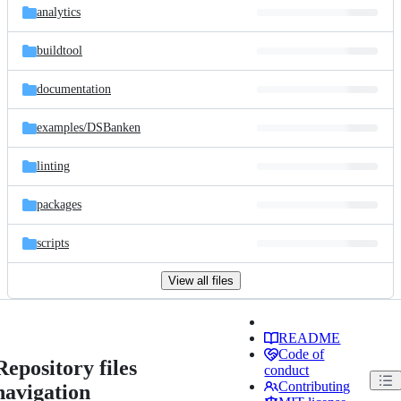
analytics
buildtool
documentation
examples/
DSBanken
linting
packages
scripts
View all files
README
Code of
Repository files
conduct
Contributing
navigation