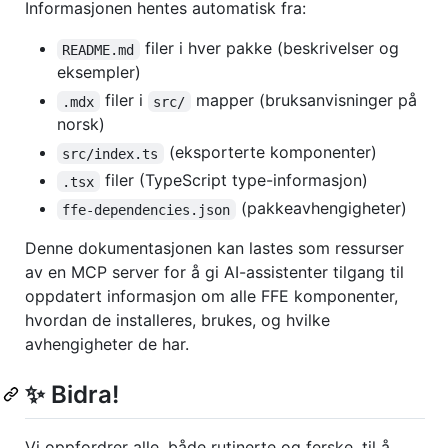
Informasjonen hentes automatisk fra:
filer i hver pakke (beskrivelser og
README.md
eksempler)
filer i
mapper (bruksanvisninger på
.mdx
src/
norsk)
(eksporterte komponenter)
src/index.ts
filer (TypeScript type-informasjon)
.tsx
(pakkeavhengigheter)
ffe-dependencies.json
Denne dokumentasjonen kan lastes som ressurser
av en MCP server for å gi AI-assistenter tilgang til
oppdatert informasjon om alle FFE komponenter,
hvordan de installeres, brukes, og hvilke
avhengigheter de har.
✨ Bidra!
Vi oppfordrer alle, både rutinerte og ferske, til å