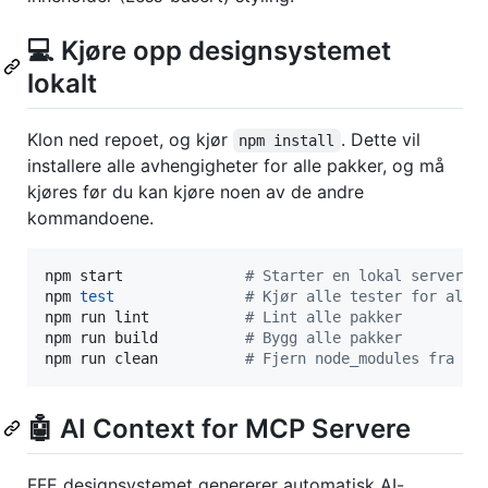
💻 Kjøre opp designsystemet
lokalt
Klon ned repoet, og kjør
. Dette vil
npm install
installere alle avhengigheter for alle pakker, og må
kjøres før du kan kjøre noen av de andre
kommandoene.
npm start              
#
 Starter en lokal server p
npm 
test
#
 Kjør alle tester for alle
npm run lint           
#
 Lint alle pakker
npm run build          
#
 Bygg alle pakker
npm run clean          
#
 Fjern node_modules fra pa
🤖 AI Context for MCP Servere
FFE designsystemet genererer automatisk AI-