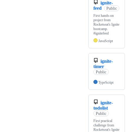
ignite-
feed
Public
First hands-on
project from
Rocketseat's Ignite
bootcamp.
#ignitefeed
JavaScript
ignite-
timer
Public
TypeScript
ignite-
todolist
Public
First practical
challenge from
Rocketseat's Ignite