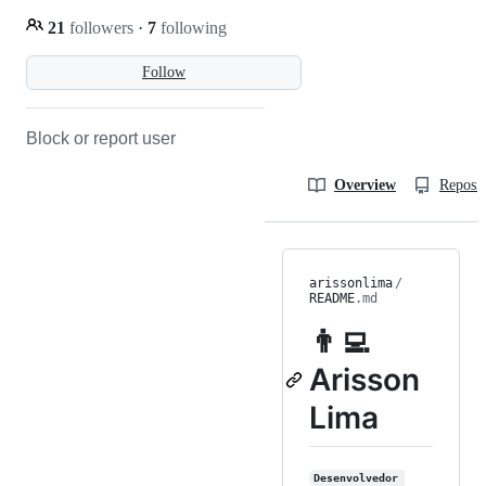
21
followers
·
7
following
Follow
Block or report user
Overview
Reposit
arissonlima
/
README
.md
👨‍💻
Arisson
Lima
Desenvolvedor 