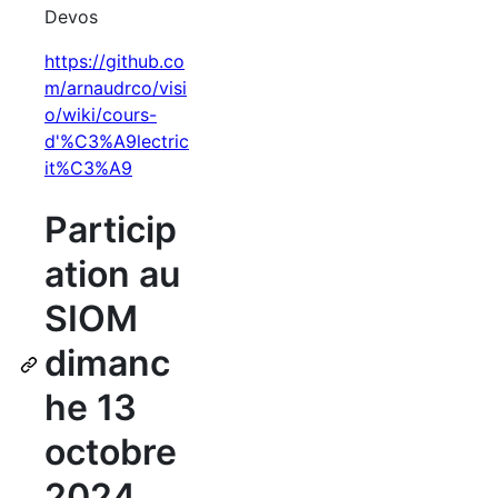
Devos
https://github.co
m/arnaudrco/visi
o/wiki/cours-
d'%C3%A9lectric
it%C3%A9
Particip
ation au
SIOM
dimanc
he 13
octobre
2024