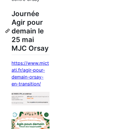
Journée
Agir pour
demain le
25 mai
MJC Orsay
https://www.mjct
ati.fr/agir-pour-
demain-orsay-
en-transition/