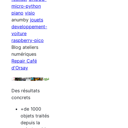
micro-python
piano
visio
anumby
jouets
developpement-
voiture
raspberry-pico
Blog ateliers
numériques
Repair Café
d'Orsay
Des résultats
concrets
+de 1000
objets traités
depuis la