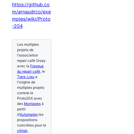
https://github.co
m/arnaudrco/exe
mples/wiki/Proto
-204
Les multiples
projets de
l'association
repair café Orsay
avec la
Fresque
du repair café
, le
Tiers-Lieu
a
l'origine de
multiples projets
comme le
Proto204 avec
des
Montages
à
partir
d'
Automates
les
propositions
concrètes pour le
climat
,