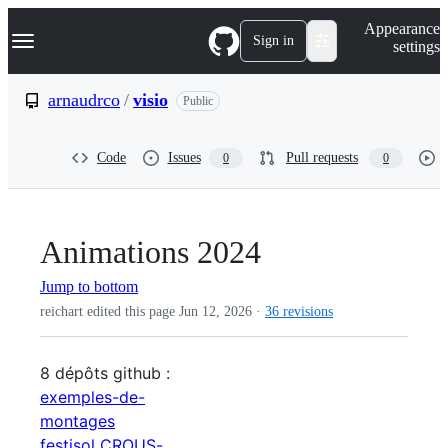
S
Navigation Menu
Appearance
k
Sign in
settings
i
p
t
arnaudrco
/
visio
Public
o
c
o
Code
Issues
Pull requests
0
0
n
t
e
n
t
Animations 2024
Jump to bottom
reichart edited this page
Jun 12, 2026
·
36 revisions
8 dépôts github :
exemples-de-
montages
festisol
CROUS-