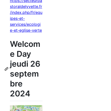
https://secteurpa
storaldelyvette.fr
/index.php/fr/equ
ipes-et-
services/ecologi
e-et-eglise-verte
Welcom
e Day
jeudi 26
septem
bre
2024