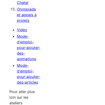
Chatel
Olympiade
et appels à
projets
Video
Mode-
d'emploi-
pour-ajouter-
des-
animations
Mode-
d'emploi-
pour-ajouter-
des-articles
Pour aller plus
loin sur les
ateliers