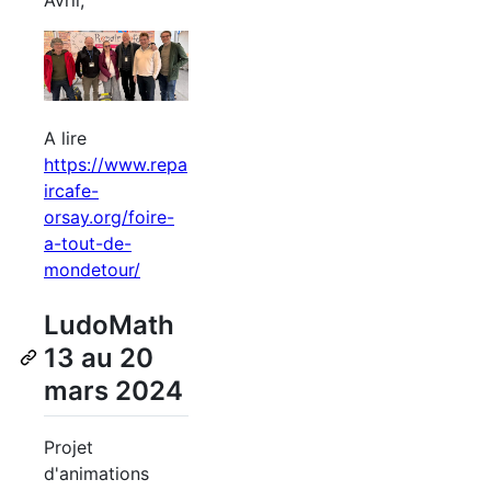
Avril,
A lire
https://www.repa
ircafe-
orsay.org/foire-
a-tout-de-
mondetour/
LudoMath
13 au 20
mars 2024
Projet
d'animations