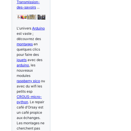
Transmission-
des-savoirs
...
L'univers
Arduino
est vaste ;
découvrez des
montages
en
quelques clics
pour faire des
jouets
avec des
arduino
, les
nouveaux
modules
raspberry pico
ou
avec du wifi les
petits esp
CROUS-micro-
python
. Le repair
café d'Orsay est
un café propice
aux échanges.
Les montages ne
cherchent pas