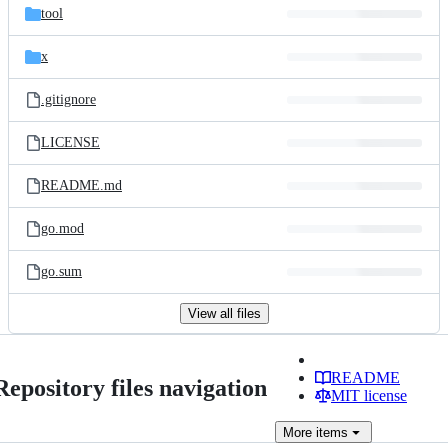
tool
x
.gitignore
LICENSE
README.md
go.mod
go.sum
View all files
README
Repository files navigation
MIT license
More
items