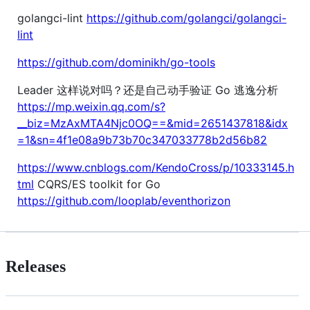
golangci-lint
https://github.com/golangci/golangci-
lint
https://github.com/dominikh/go-tools
Leader 这样说对吗？还是自己动手验证 Go 逃逸分析
https://mp.weixin.qq.com/s?
__biz=MzAxMTA4Njc0OQ==&mid=2651437818&idx
=1&sn=4f1e08a9b73b70c347033778b2d56b82
https://www.cnblogs.com/KendoCross/p/10333145.h
tml
CQRS/ES toolkit for Go
https://github.com/looplab/eventhorizon
Releases