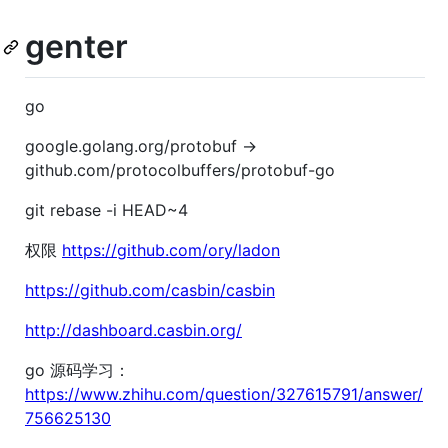
genter
go
google.golang.org/protobuf ->
github.com/protocolbuffers/protobuf-go
git rebase -i HEAD~4
权限
https://github.com/ory/ladon
https://github.com/casbin/casbin
http://dashboard.casbin.org/
go 源码学习：
https://www.zhihu.com/question/327615791/answer/
756625130