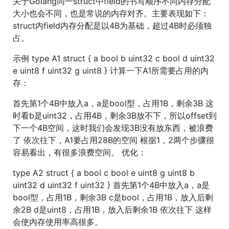
关于Golang同一struct中field的书写顺序不同内存分配
大小也会不同，也是常说的内存对齐。主要表现如下：
struct内field内存分配是以4B为基础，超过4B时必须独
占。
示例 type A1 struct { a bool b uint32 c bool d uint32
e uint8 f uint32 g uint8 } 计算一下A1所需要占用的内
存：
首先第1个4B中放入a，a是bool型，占用1B，剩余3B 这
时看b是uint32，占用4B，剩余3B放不下，所以offset到
下一个4B空间，这时我们会发现3B没有放东西，被浪费
了 依次往下，A1要占用28B的空间 根据1，2两个步骤很
容易看出，有很多浪费空间。 优化：
type A2 struct { a bool c bool e uint8 g uint8 b
uint32 d uint32 f uint32 } 首先第1个4B中放入a，a是
bool型，占用1B，剩余3B c是bool，占用1B，放入后剩
余2B d是uint8，占用1B，放入后剩余1B 依次往下 这样
会使内存使用率高很多。