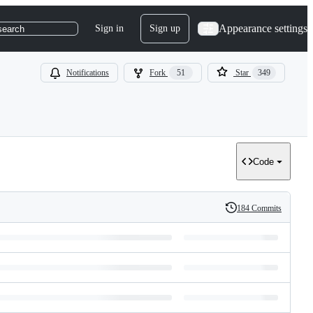
Appearance settings
Sign in
Sign up
search
Notifications
Fork
51
Star
349
Code
184 Commits
History