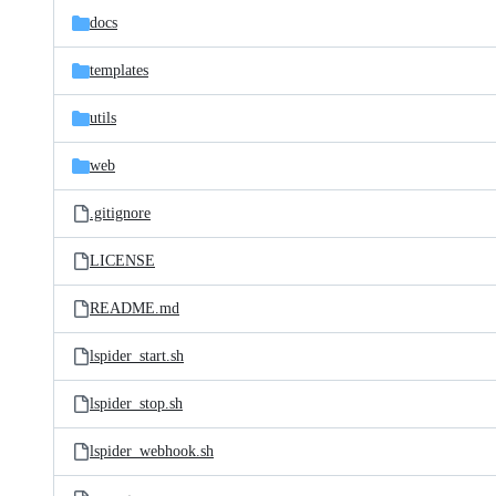
docs
templates
utils
web
.gitignore
LICENSE
README.md
lspider_start.sh
lspider_stop.sh
lspider_webhook.sh