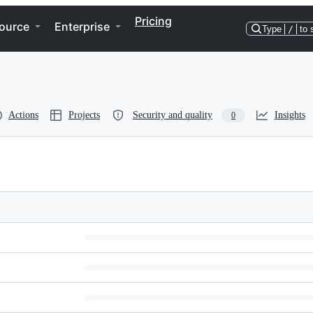
Pricing
ource
Enterprise
Type
/
to 
Actions
Projects
Security and quality
Insights
0