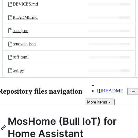
DEVICES.md
README.md
hacs.json
renovate.json
ruff.toml
test.py
Repository files navigation
README
More
items
MosHome (Bull IoT) for
Home Assistant