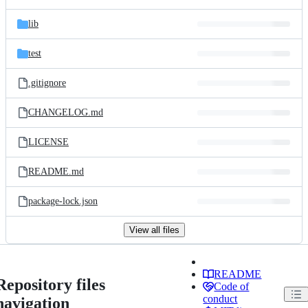
lib
test
.gitignore
CHANGELOG.md
LICENSE
README.md
package-lock.json
View all files
README
Repository files
Code of
conduct
navigation