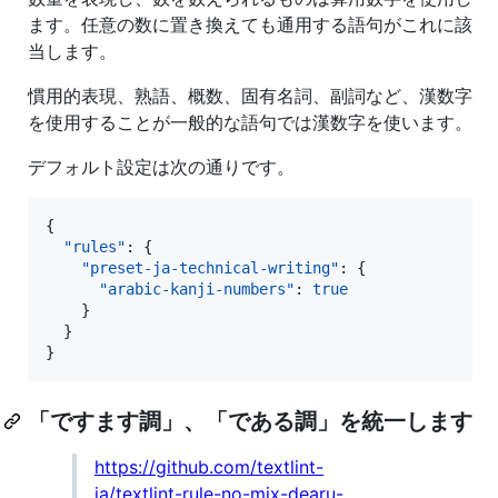
ます。任意の数に置き換えても通用する語句がこれに該
当します。
慣用的表現、熟語、概数、固有名詞、副詞など、漢数字
を使用することが一般的な語句では漢数字を使います。
デフォルト設定は次の通りです。
{

"rules"
: {

"preset-ja-technical-writing"
: {

"arabic-kanji-numbers"
: 
true
    }

  }

}
「ですます調」、「である調」を統一します
https://github.com/textlint-
ja/textlint-rule-no-mix-dearu-