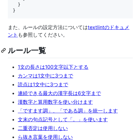
  }

}
また、ルールの設定方法については
textlintのドキュメ
ント
も参照してください。
ルール一覧
1文の長さは100文字以下とする
カンマは1文中に3つまで
読点は1文中に3つまで
連続できる最大の漢字長は6文字まで
漢数字と算用数字を使い分けます
「ですます調」、「である調」を統一します
文末の句点記号として「。」を使います
二重否定は使用しない
ら抜き言葉を使用しない