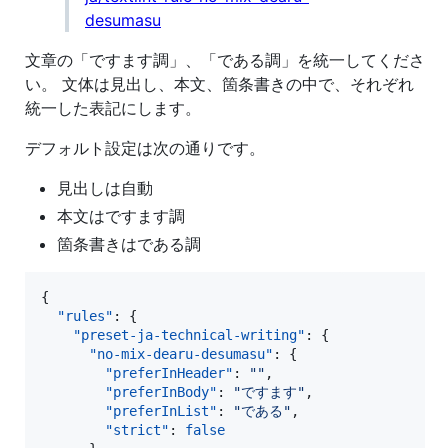
desumasu
文章の「ですます調」、「である調」を統一してくださ
い。 文体は見出し、本文、箇条書きの中で、それぞれ
統一した表記にします。
デフォルト設定は次の通りです。
見出しは自動
本文はですます調
箇条書きはである調
{

"rules"
: {

"preset-ja-technical-writing"
: {

"no-mix-dearu-desumasu"
: {

"preferInHeader"
: 
"
"
,

"preferInBody"
: 
"
ですます
"
,

"preferInList"
: 
"
である
"
,

"strict"
: 
false