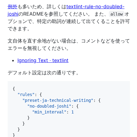
例外
も多いため、詳しくは
textlint-rule-no-doubled-
joshi
のREADMEを参照してください。 また、
オ
allow
プションで、特定の助詞が連続して出てくることを許可
できます。
文自体を直す余地がない場合は、コメントなどを使って
エラーを無視してください。
Ignoring Text · textlint
デフォルト設定は次の通りです。
{

"rules"
: {

"preset-ja-technical-writing"
: {

"no-doubled-joshi"
: {

"min_interval"
: 
1
      }

    }

  }

}