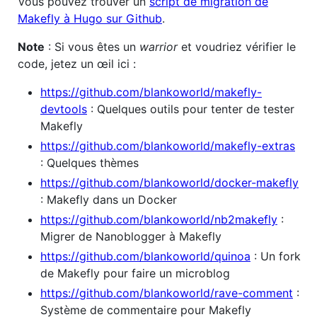
Vous pouvez trouver un
script de migration de
Makefly à Hugo sur Github
.
Note
: Si vous êtes un
warrior
et voudriez vérifier le
code, jetez un œil ici :
https://github.com/blankoworld/makefly-
devtools
: Quelques outils pour tenter de tester
Makefly
https://github.com/blankoworld/makefly-extras
: Quelques thèmes
https://github.com/blankoworld/docker-makefly
: Makefly dans un Docker
https://github.com/blankoworld/nb2makefly
:
Migrer de Nanoblogger à Makefly
https://github.com/blankoworld/quinoa
: Un fork
de Makefly pour faire un microblog
https://github.com/blankoworld/rave-comment
:
Système de commentaire pour Makefly