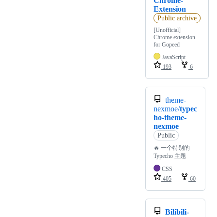
Chrome-
Extension
Public archive
[Unofficial]
Chrome extension
for Gopeed
JavaScript
193
6
theme-
nexmoe/
typec
ho-theme-
nexmoe
Public
🔥 一个特别的
Typecho 主题
CSS
405
60
Bilibili-