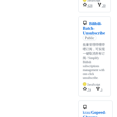
JavaScript
628
20
Bilibili-
Batch-
Unsubscribe
Public
批量管理哔哩哔
哩订阅，可实现
一键取消所有订
阅 / Simplify
Bilibili
subscriptions
management with
one-click
unsubscribe.
JavaScript
74
3
krau/
Gopeed-