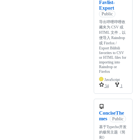
Favlist-
Export
Public
导出哔哩哔哩收
藏夹为 CSV 或
HTML 文件，以
便导入 Raindrop
或 Firefox /
Export Bilibili
favorites to CSV
or HTML files for
importing into
Raindrop or
Firefox
JavaScript
54
1
ConciseThe
mes
Public
基于Typecho开发
的极简主题《简
和》