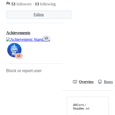
53
followers
·
13
following
Follow
Achievements
x3
x2
Block or report user
Overview
Reposit
AHCorn
/
Readme
.md