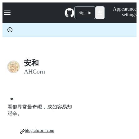
S
Navigation Menu
Appearance
k
Sign in
settings
i
p
t
o
c
o
n
t
e
安和
n
AHCorn
t
🍀
看似寻常最奇崛，成如容易却
艰辛。
blog.ahcorn.com