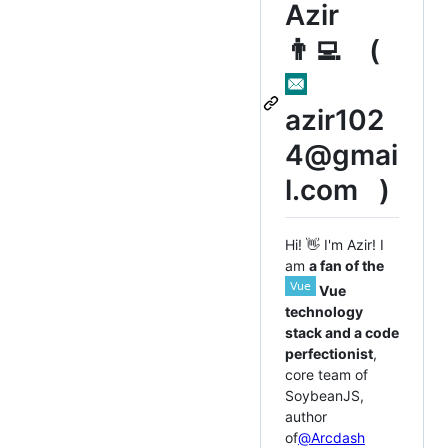
Azir
👨‍💻 (
azir102
4@gmai
l.com )
Hi! 👋 I'm Azir! I
am
a fan of the
Vue
technology
stack and a code
perfectionist
,
core team of
SoybeanJS,
author
of
@Arcdash