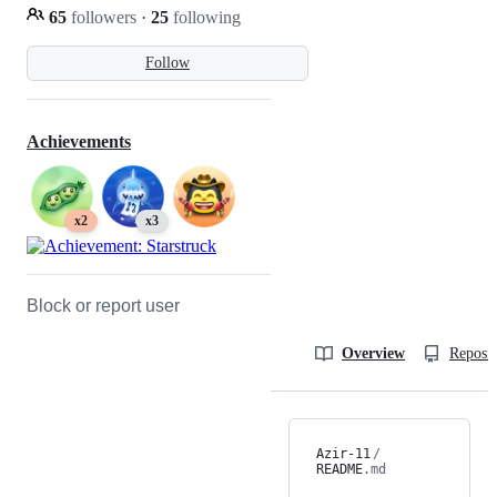
65
followers
·
25
following
Follow
Achievements
x2
x3
Block or report user
Overview
Reposit
Azir-11
/
README
.md