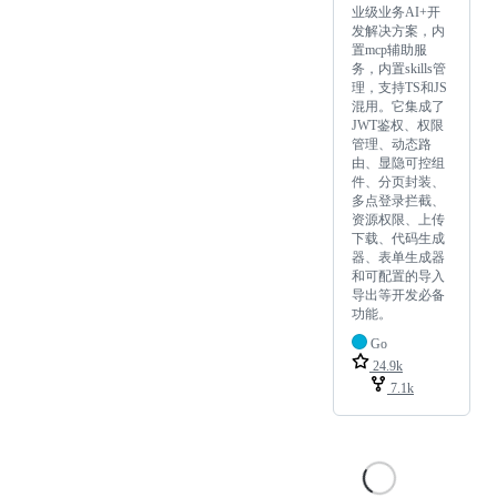
业级业务AI+开
发解决方案，内
置mcp辅助服
务，内置skills管
理，支持TS和JS
混用。它集成了
JWT鉴权、权限
管理、动态路
由、显隐可控组
件、分页封装、
多点登录拦截、
资源权限、上传
下载、代码生成
器、表单生成器
和可配置的导入
导出等开发必备
功能。
Go
24.9k
7.1k