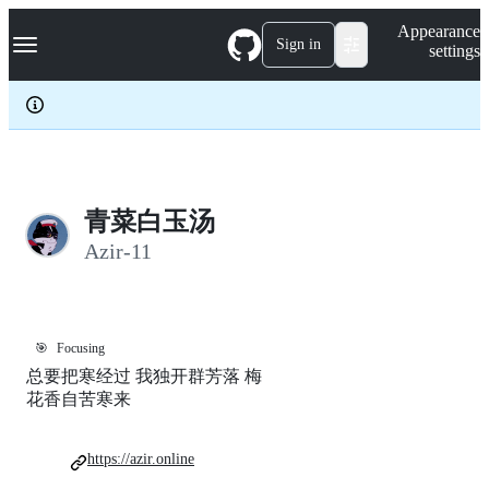
S
Navigation Menu
Appearance
k
Sign in
settings
i
p
t
o
c
o
n
t
e
青菜白玉汤
n
Azir-11
t
🎯
Focusing
总要把寒经过 我独开群芳落 梅
花香自苦寒来
https://azir.online