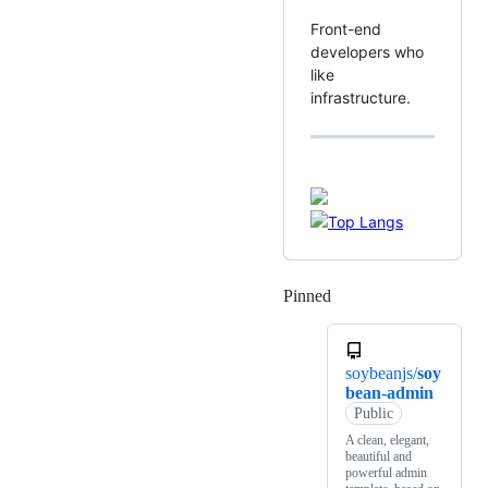
Front-end
developers who
like
infrastructure.
Pinned
Loading
soybeanjs/
soy
bean-admin
Public
A clean, elegant,
beautiful and
powerful admin