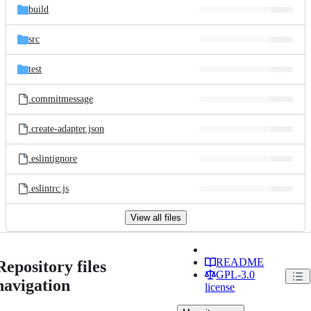
build
src
test
.commitmessage
.create-adapter.json
.eslintignore
.eslintrc.js
View all files
README
Repository files
GPL-3.0
navigation
license