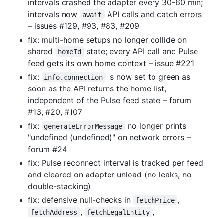
intervals crashed the adapter every 30–60 min;
intervals now
API calls and catch errors
await
– issues #129, #93, #83, #209
fix: multi-home setups no longer collide on
shared
state; every API call and Pulse
homeId
feed gets its own home context – issue #221
fix:
is now set to green as
info.connection
soon as the API returns the home list,
independent of the Pulse feed state – forum
#13, #20, #107
fix:
no longer prints
generateErrorMessage
"undefined (undefined)" on network errors –
forum #24
fix: Pulse reconnect interval is tracked per feed
and cleared on adapter unload (no leaks, no
double-stacking)
fix: defensive null-checks in
,
fetchPrice
,
,
fetchAddress
fetchLegalEntity