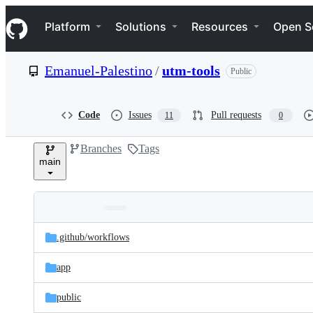
S
Navigation Menu
k
Platform
Solutions
Resources
Open S
i
p
t
Emanuel-Palestino
/
utm-tools
Public
o
c
o
n
Code
Issues
Pull requests
11
0
t
e
Branches
Tags
n
main
t
Folders
Latest
and
.github/
workflows
commit
files
app
public