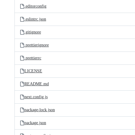
.editorconfig
.eslintrc.json
.gitignore
.prettierignore
.prettierrc
LICENSE
README.md
next.config.js
package-lock.json
package.json