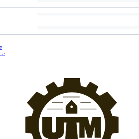
E
nse