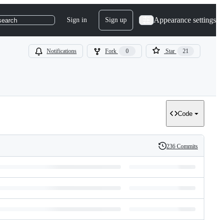
Appearance settings
Sign in
Sign up
search
Notifications
Fork
0
Star
21
Code
236 Commits
History