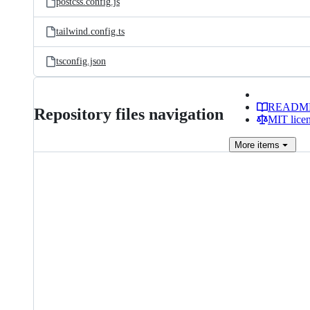
postcss.config.js
tailwind.config.ts
tsconfig.json
READM
Repository files navigation
MIT lice
More
items