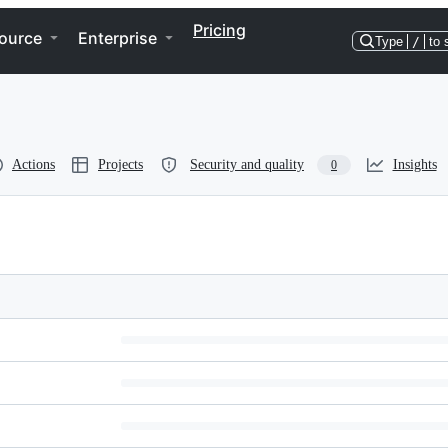
Pricing
ource
Enterprise
Type
/
to 
Actions
Projects
Security and quality
Insights
0