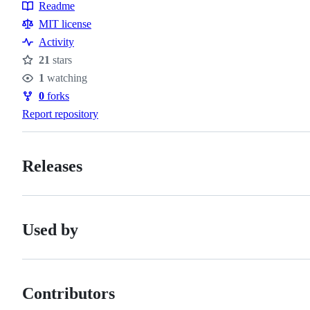
Topics
Readme
Resources
MIT license
Activity
21
stars
Stars
1
watching
Watchers
0
forks
Forks
Report repository
Releases
Used by
Contributors