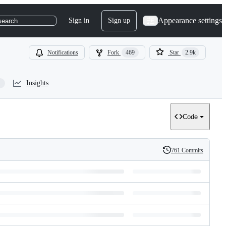
Appearance settings
Sign in
Sign up
search
Notifications
Fork
469
Star
2.9k
Insights
Code
761 Commits
History