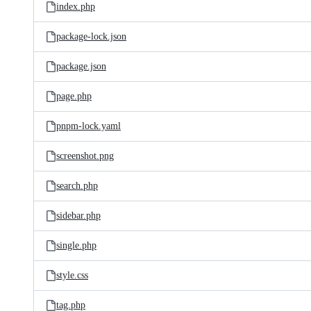
index.php
package-lock.json
package.json
page.php
pnpm-lock.yaml
screenshot.png
search.php
sidebar.php
single.php
style.css
tag.php