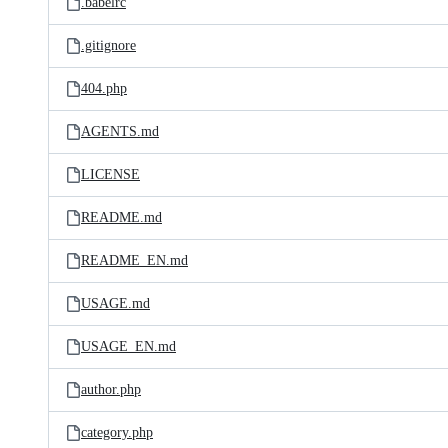
.babelrc
.gitignore
404.php
AGENTS.md
LICENSE
README.md
README_EN.md
USAGE.md
USAGE_EN.md
author.php
category.php