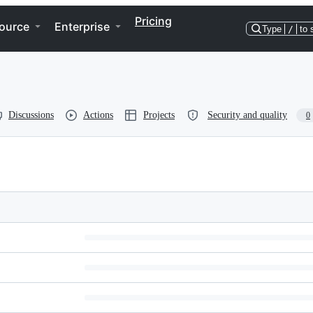
Pricing
ource
Enterprise
Type
/
to 
Discussions
Actions
Projects
Security and quality
0