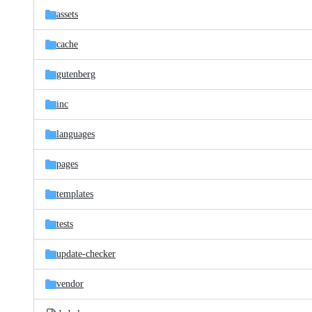
assets
cache
gutenberg
inc
languages
pages
templates
tests
update-checker
vendor