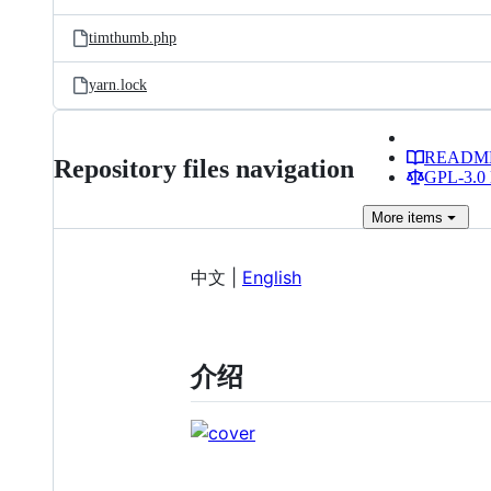
timthumb.php
yarn.lock
READM
Repository files navigation
GPL-3.0 
More
items
中文 |
English
介绍