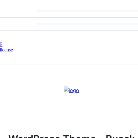
E
license