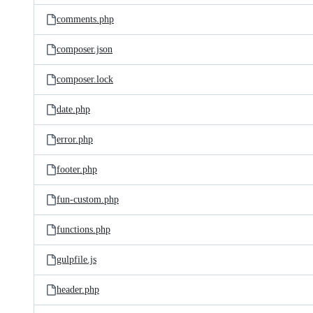
comments.php
composer.json
composer.lock
date.php
error.php
footer.php
fun-custom.php
functions.php
gulpfile.js
header.php