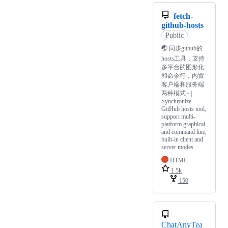
fetch-
github-hosts
Public
🌏 同步github的
hosts工具，支持
多平台的图形化
和命令行，内置
客户端和服务端
两种模式~ |
Synchronize
GitHub hosts tool,
support multi-
platform graphical
and command line,
built-in client and
server modes
HTML
1.5k
150
ChatAnyTea