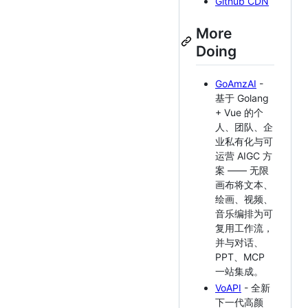
Github CDN
More
Doing
GoAmzAI
-
基于 Golang
+ Vue 的个
人、团队、企
业私有化与可
运营 AIGC 方
案 —— 无限
画布将文本、
绘画、视频、
音乐编排为可
复用工作流，
并与对话、
PPT、MCP
一站集成。
VoAPI
- 全新
下一代高颜