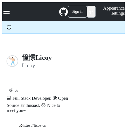
S
Navigation Menu
Appearance
k
Sign in
settings
i
p
t
o
c
o
n
t
e
憧憬Licoy
n
Licoy
t
👋
do
💻 Full Stack Developer. 🌍 Open
Source Enthusiast. 😯 Nice to
meet you~
https://licoy.cn