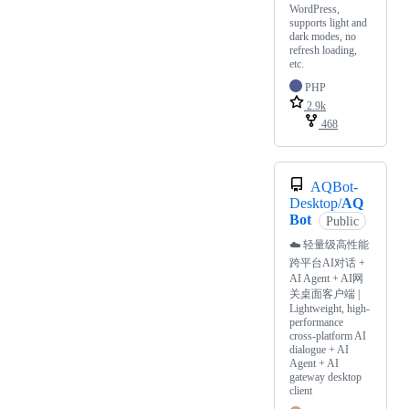
WordPress,
supports light and
dark modes, no
refresh loading,
etc.
PHP
2.9k
468
AQBot-
Desktop/
AQ
Bot
Public
☁️ 轻量级高性能
跨平台AI对话 +
AI Agent + AI网
关桌面客户端 |
Lightweight, high-
performance
cross-platform AI
dialogue + AI
Agent + AI
gateway desktop
client