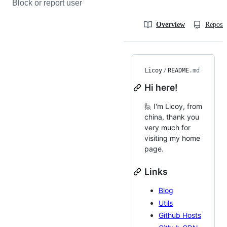
Block or report user
Overview
Reposit
Licoy
/
README
.md
Hi here!
🙋 I'm Licoy, from
china, thank you
very much for
visiting my home
page.
Links
Blog
Utils
Github Hosts