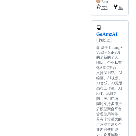
Rust
773
84
GoAmzAI
Public
🤖️ 基于 Golang +
Vue3 + NaiveUI
的全新的个人、
团队、企业私有
化AIGC平台 ｜
支持AI对话、AI
绘画、AI视频、
AI音乐、AI无限
画布工作流、AI
PPT、思维导
图、应用广场、
同时支持多用户
多模型聚合平台
管理使用等等，
具有非常强大的
运营能力以及企
业内部使用能
力，欢迎体验～