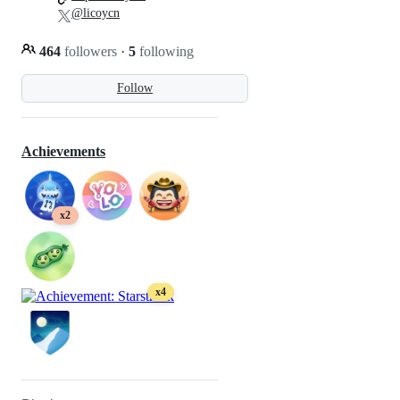
@licoycn
464
followers
·
5
following
Follow
Achievements
x2
x4