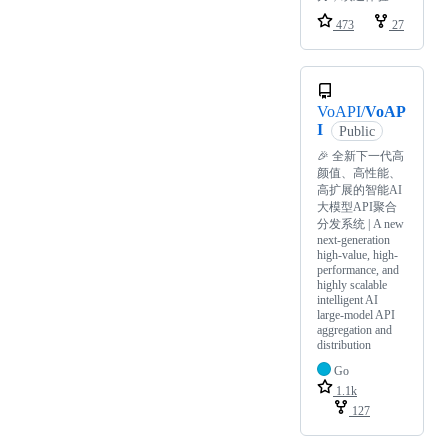
473
27
VoAPI/
VoAP
I
Public
🎉 全新下一代高
颜值、高性能、
高扩展的智能AI
大模型API聚合
分发系统 | A new
next-generation
high-value, high-
performance, and
highly scalable
intelligent AI
large-model API
aggregation and
distribution
Go
1.1k
127