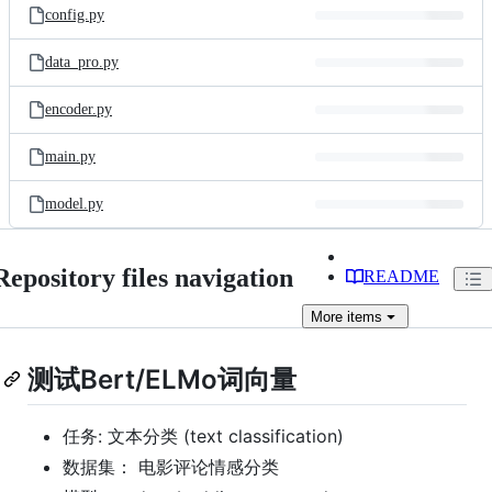
config.py
data_pro.py
encoder.py
main.py
model.py
Repository files navigation
README
More
items
测试Bert/ELMo词向量
任务: 文本分类 (text classification)
数据集： 电影评论情感分类