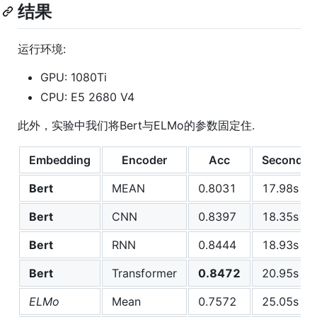
结果
运行环境:
GPU: 1080Ti
CPU: E5 2680 V4
此外，实验中我们将Bert与ELMo的参数固定住.
Embedding
Encoder
Acc
Second
Bert
MEAN
0.8031
17.98s
Bert
CNN
0.8397
18.35s
Bert
RNN
0.8444
18.93s
Bert
Transformer
0.8472
20.95s
ELMo
Mean
0.7572
25.05s