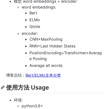
模型 word embeddings + encoder:
word embeddings:
Bert
ELMo
GloVe
encoder:
CNN+MaxPooling
RNN+Last Hidden States
PositionEncoding+Transformer+Averag
e Pooling
Average all words
博客总结：
Bert/ELMo文本分类
使用方法 Usage
环境:
python3.6+