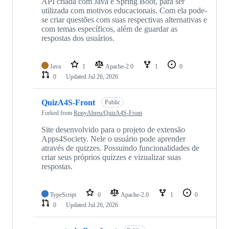
API criada com Java e Spring Boot, para ser
utilizada com motivos educacionais. Com ela pode-
se criar questões com suas respectivas alternativas e
com temas específicos, além de guardar as
respostas dos usuários.
Java
1
Apache-2.0
1
0
0
Updated
Jul 26, 2026
QuizA4S-Front
Public
Forked from
RonyAbreu/QuizA4S-Front
Site desenvolvido para o projeto de extensão
Apps4Society. Nele o usuário pode aprender
através de quizzes. Possuindo funcionalidades de
criar seus próprios quizzes e vizualizar suas
respostas.
TypeScript
0
Apache-2.0
1
0
0
Updated
Jul 26, 2026