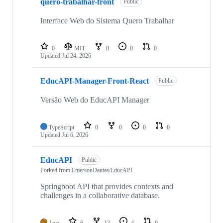
quero-trabalhar-front
Public
Interface Web do Sistema Quero Trabalhar
0
MIT
0
0
0
Updated
Jul 24, 2026
EducAPI-Manager-Front-React
Public
Versão Web do EducAPI Manager
TypeScript
0
0
0
0
Updated
Jul 6, 2026
EducAPI
Public
Forked from
EmersonDantas/EducAPI
Springboot API that provides contexts and
challenges in a collaborative database.