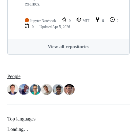
exames.
Jupyter Notebook
0
MIT
0
2
0
Updated
Apr 5, 2026
View all repositories
People
Top languages
Loading…