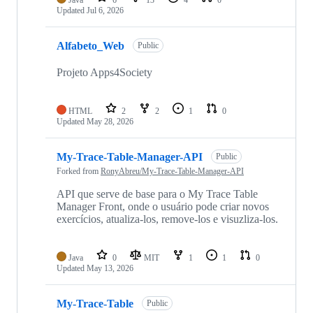
Java
6
13
4
0
Updated
Jul 6, 2026
Alfabeto_Web
Public
Projeto Apps4Society
HTML
2
2
1
0
Updated
May 28, 2026
My-Trace-Table-Manager-API
Public
Forked from
RonyAbreu/My-Trace-Table-Manager-API
API que serve de base para o My Trace Table
Manager Front, onde o usuário pode criar novos
exercícios, atualiza-los, remove-los e visuzliza-los.
Java
0
MIT
1
1
0
Updated
May 13, 2026
My-Trace-Table
Public