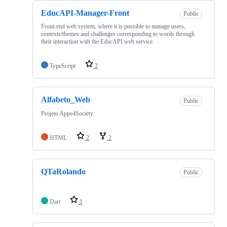
EducAPI-Manager-Front
Public
Front-end web system, where it is possible to manage users,
contexts/themes and challenges corresponding to words through
their interaction with the EducAPI web service.
TypeScript
2
Alfabeto_Web
Public
Projeto Apps4Society
HTML
2
2
QTaRolando
Public
Dart
1