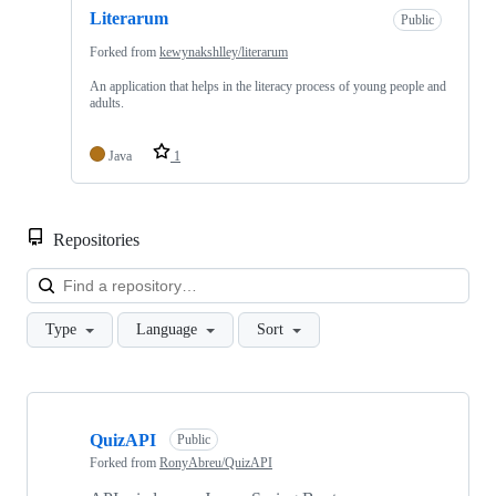
Literarum
Public
Forked from
kewynakshlley/literarum
An application that helps in the literacy process of young people and
adults.
Java
1
Repositories
Loa
Type
Language
Sort
Showing
10
QuizAPI
of
Public
62
Forked from
RonyAbreu/QuizAPI
repositories