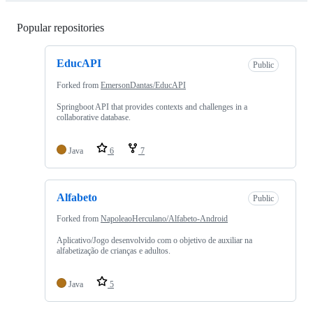
Popular repositories
Loading
EducAPI
Public
Forked from
EmersonDantas/EducAPI
Springboot API that provides contexts and challenges in a
collaborative database.
Java
6
7
Alfabeto
Public
Forked from
NapoleaoHerculano/Alfabeto-Android
Aplicativo/Jogo desenvolvido com o objetivo de auxiliar na
alfabetização de crianças e adultos.
Java
5