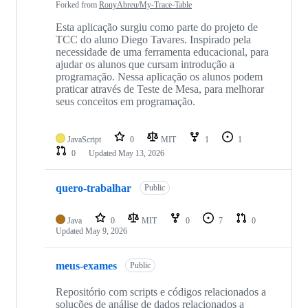
Forked from
RonyAbreu/My-Trace-Table
Esta aplicação surgiu como parte do projeto de
TCC do aluno Diego Tavares. Inspirado pela
necessidade de uma ferramenta educacional, para
ajudar os alunos que cursam introdução a
programação. Nessa aplicação os alunos podem
praticar através de Teste de Mesa, para melhorar
seus conceitos em programação.
JavaScript
0
MIT
1
1
0
Updated
May 13, 2026
quero-trabalhar
Public
Java
0
MIT
0
7
0
Updated
May 9, 2026
meus-exames
Public
Repositório com scripts e códigos relacionados a
soluções de análise de dados relacionados a