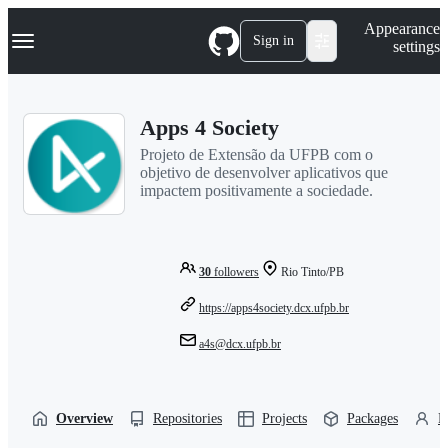
S
Navigation Menu
Appearance
k
Sign in
settings
i
p
t
o
Apps 4 Society
c
o
Projeto de Extensão da UFPB com o
n
objetivo de desenvolver aplicativos que
t
impactem positivamente a sociedade.
e
n
t
30
followers
Rio Tinto/PB
https://apps4society.dcx.ufpb.br
a4s@dcx.ufpb.br
Overview
Repositories
Projects
Packages
P