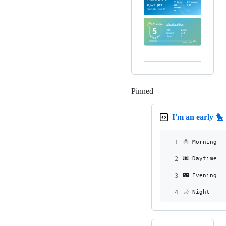
Pinned
Loading
I'm an early 🐤
1
🌞 Morning  
2
🌆 Daytime  
3
🌃 Evening  
4
🌙 Night    