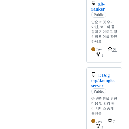
git-
ranker
Public
단순 커밋 수가
아닌, 코드의 품
질과 기여도로 당
신의 티어를 확인
하세요.
Java
21
1
DDog-
org/
daengle-
server
Public
🐶 반려견을 위한
미용 및 건강 관
리 서비스 중계
플랫폼
Java
7
2