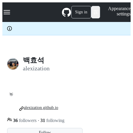
S
Navigation Menu
Appearance
k
Sign in
settings
i
p
t
o
c
o
n
t
e
백효석
n
alexization
t
👋
alexization.github.io
36
followers
·
31
following
Follow