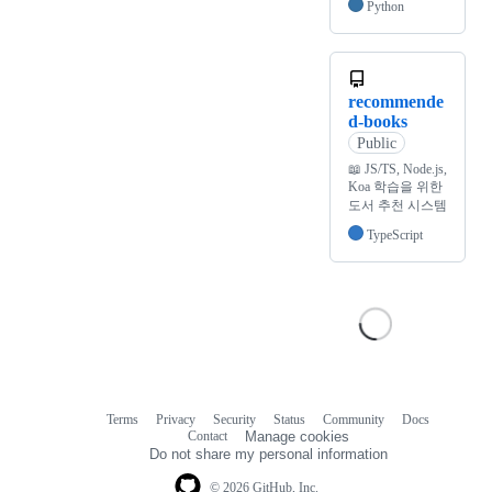
Python
recommende
d-books
Public
📖 JS/TS, Node.js,
Koa 학습을 위한
도서 추천 시스템
TypeScript
Terms
Privacy
Security
Status
Community
Docs
Footer
Footer
Contact
Manage cookies
navigation
Do not share my personal information
© 2026 GitHub, Inc.