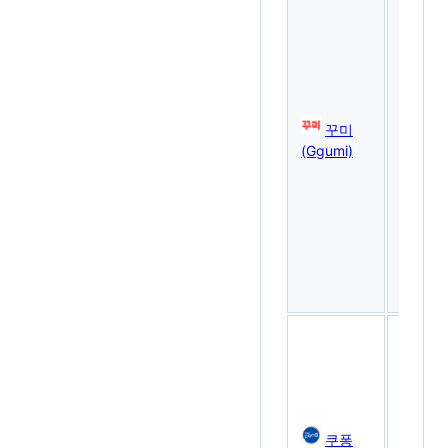
자
녀
성
향
파
악
및
꾸미
컨
(Ggumi)
텐
츠
추
천
서
비
스
🎫
선
착
순
쿠
폰
쿠퐁