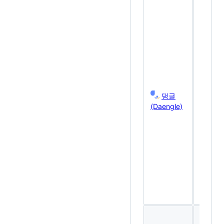
🐶
반
려
견
을
위
한
미
용
댕글
및
(Daengle)
진
료
견
적
입
찰
서
비
스
📚