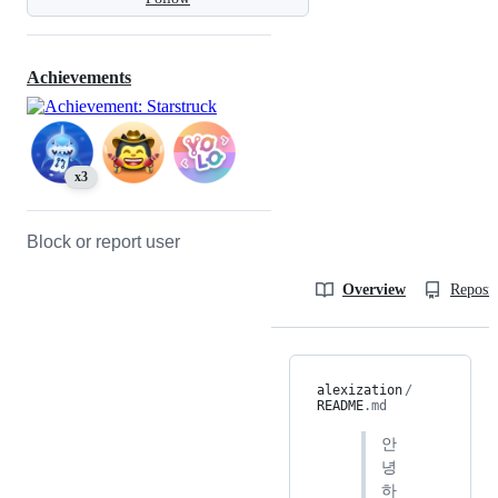
Achievements
x3
Block or report user
Overview
Reposit
alexization
/
README
.md
안
녕
하