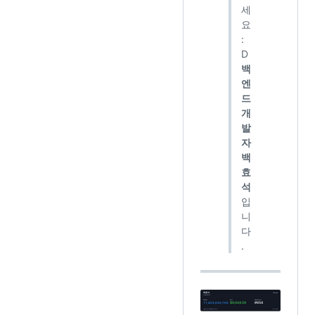
세
요
:
D
백
엔
드
개
발
자
백
효
석
입
니
다
.