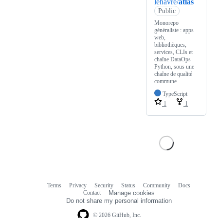
lehavre/
atlas
Public
Monorepo
généraliste : apps
web,
bibliothèques,
services, CLIs et
chaîne DataOps
Python, sous une
chaîne de qualité
commune
TypeScript
1
1
Terms
Privacy
Security
Status
Community
Docs
Footer
Footer
Contact
Manage cookies
navigation
Do not share my personal information
© 2026 GitHub, Inc.