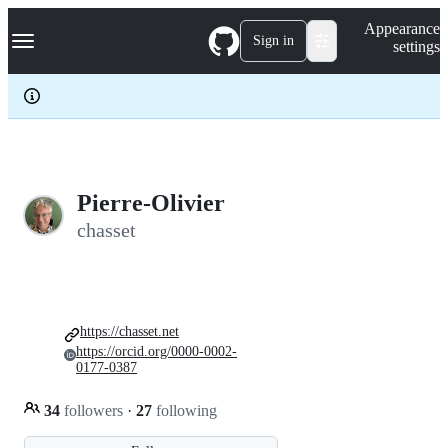
S
Navigation Menu
Appearance
k
Sign in
settings
i
p
t
o
c
o
n
t
e
Pierre-Olivier
n
chasset
t
https://chasset.net
https://orcid.org/0000-0002-
0177-0387
34
followers
·
27
following