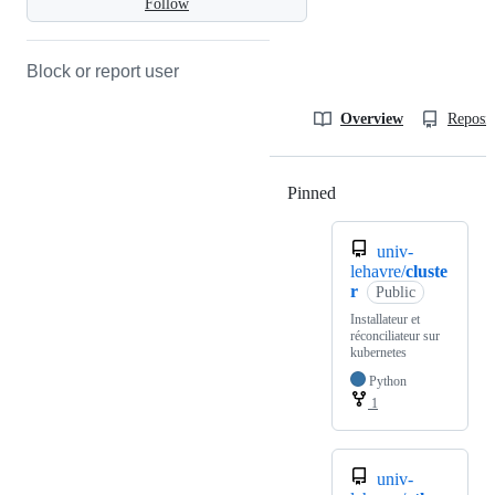
Follow
Block or report user
Overview
Reposit
Pinned
Loading
univ-
lehavre/
cluste
r
Public
Installateur et
réconciliateur sur
kubernetes
Python
1
univ-