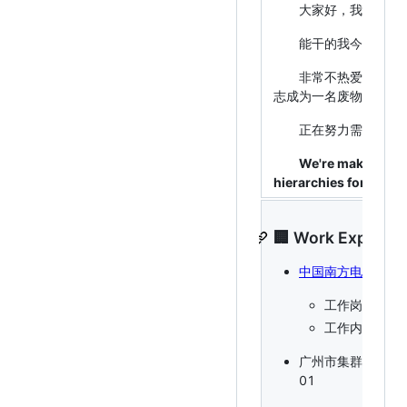
大家好，我是Kim
能干的我今天还是一
非常不热爱计算机科学
志成为一名废物
正在努力需求一名富
We're making the wo
hierarchies for maxim
🏢 Work Experie
中国南方电网
📌 
工作岗位：安
工作内容：保
广州市集群车宝数字科
01