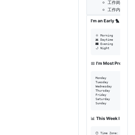
工作岗位：系
工作内容：务
I'm an Early 🐤
🌞 Morning            
🌆 Daytime            
🌃 Evening            
📅
I'm Most Productiv
Monday                
Tuesday               
Wednesday             
Thursday              
Friday                
Saturday              
📊
This Week I Spent
🕑︎ Time Zone: Asia/Sha