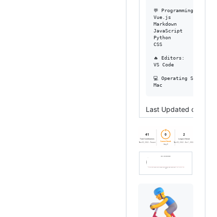
💬 Programming Languag
Vue.js                
Markdown              
JavaScript            
Python                
CSS                   
🔥 Editors: 

VS Code               
💻 Operating System: 

Last Updated on 18/