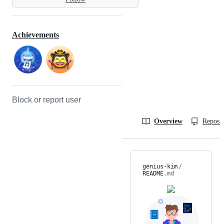
Achievements
Block or report user
Overview
Reposit
genius-kim
/
README
.md