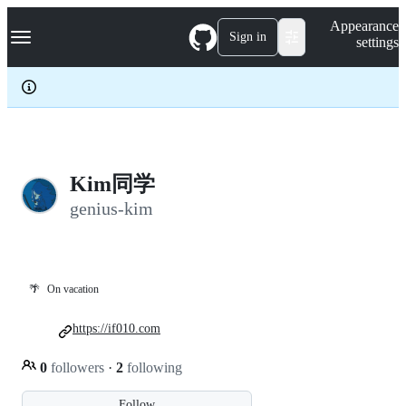
S
Navigation Menu
Appearance
k
Sign in
settings
i
p
t
o
c
o
n
t
e
Kim同学
n
genius-kim
t
🌴
On vacation
https://if010.com
0
followers
·
2
following
Follow