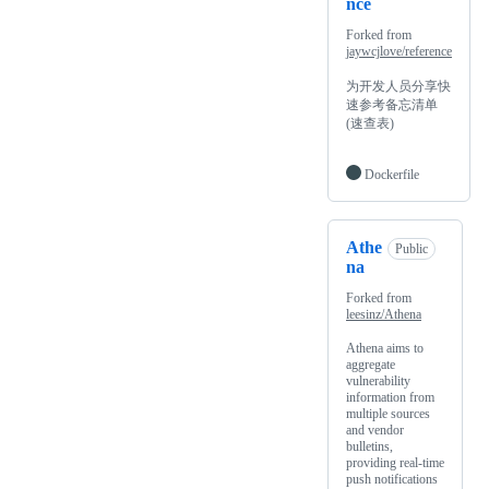
nce
Forked from
jaywcjlove/reference
为开发人员分享快
速参考备忘清单
(速查表)
Dockerfile
Athe
Public
na
Forked from
leesinz/Athena
Athena aims to
aggregate
vulnerability
information from
multiple sources
and vendor
bulletins,
providing real-time
push notifications