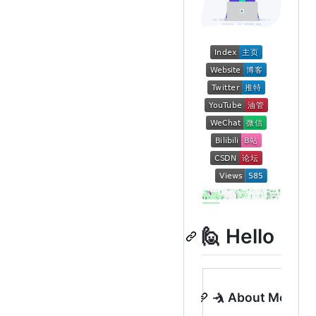
🙋 Hello
🤺 About Me