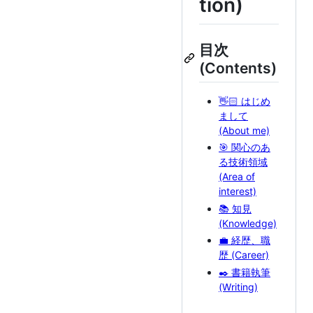
tion)
目次
(Contents)
👋🏻 はじめ
まして
(About me)
🎯 関心のあ
る技術領域
(Area of
interest)
📚 知見
(Knowledge)
💼 経歴、職
歴 (Career)
✒️ 書籍執筆
(Writing)