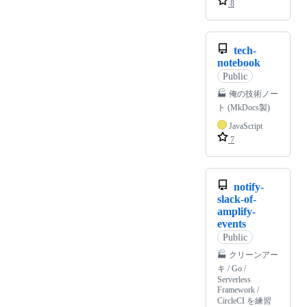
8
tech-
notebook
Public
🏭 俺の技術ノー
ト (MkDocs製)
JavaScript
7
notify-
slack-of-
amplify-
events
Public
🏭 クリーンアー
キ / Go /
Serverless
Framework /
CircleCI を練習