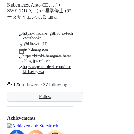
Kubernetes, Argo CD, …) ⇠
SWE (DDD, ...) ⇠ 理学修士 (デ
ータサイエンス, R lang)
https://hiroki-it.github.io/tech
-notebook/
@Hiroki__IT
in/h-hasegawa
https://hiroki-hasegawa.haten
ablog.jp/archive
https://speakerdeck.com/hiro
ki_hasegawa
125
followers
·
27
following
Follow
Achievements