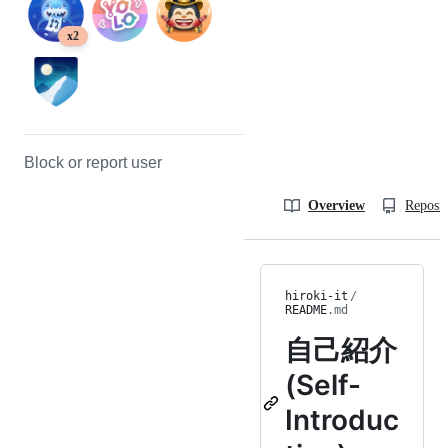
x2
Block or report user
Overview
Reposit
hiroki-it
/
README
.md
自己紹介
(Self-
Introduc