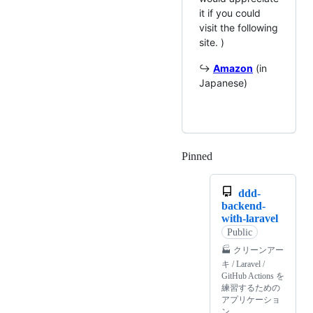
it if you could
visit the following
site. )
↪️
Amazon
(in
Japanese)
Pinned
Loading
ddd-
backend-
with-laravel
Public
🏭 クリーンアー
キ / Laravel /
GitHub Actions を
練習するための
アプリケーショ
ン