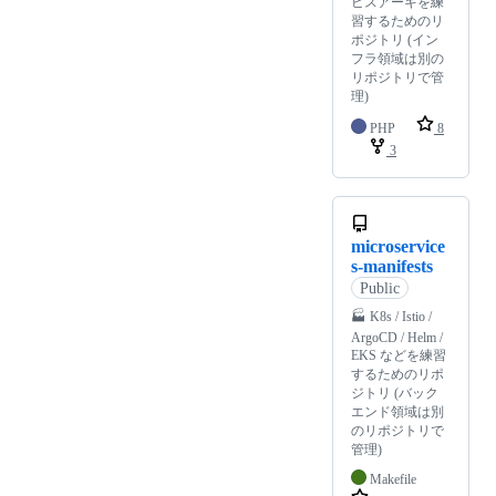
ビスアーキを練
習するためのリ
ポジトリ (イン
フラ領域は別の
リポジトリで管
理)
PHP
8
3
microservice
s-manifests
Public
🏭 K8s / Istio /
ArgoCD / Helm /
EKS などを練習
するためのリポ
ジトリ (バック
エンド領域は別
のリポジトリで
管理)
Makefile