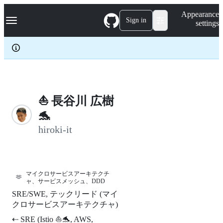
S
Navigation Menu
Appearance
k
Sign in
settings
i
p
t
o
c
o
n
t
e
⛵️ 長谷川 広樹
n
🐬
t
hiroki-it
マイクロサービスアーキテクチ
🫶
ャ、サービスメッシュ、DDD
SRE/SWE, テックリード (マイ
クロサービスアーキテクチャ)
⇠ SRE (Istio ⛵️🐬, AWS,