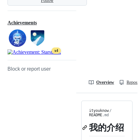
Follow
Achievements
x4
Block or report user
Overview
Reposit
ityouknow
/
README
.md
我的介绍