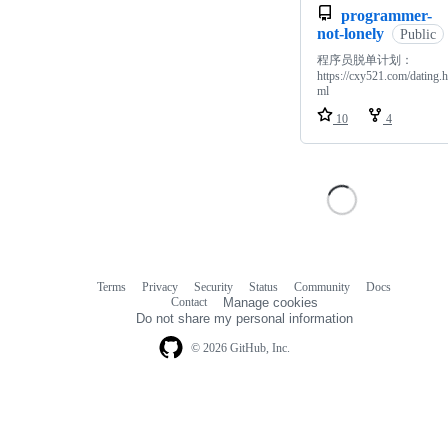
programmer-
not-lonely
Public
程序员脱单计划：
https://cxy521.com/dating.h
ml
10
4
Terms
Privacy
Security
Status
Community
Docs
Footer
Footer
Contact
Manage cookies
navigation
Do not share my personal information
© 2026 GitHub, Inc.