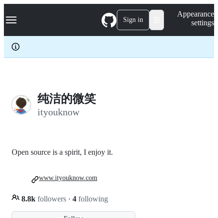
S
Navigation Menu
Appearance
k
Sign in
settings
i
p
t
o
c
o
n
t
e
纯洁的微笑
n
ityouknow
t
Open source is a spirit, I enjoy it.
www.ityouknow.com
8.8k
followers
·
4
following