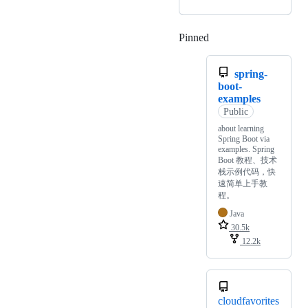
Pinned
Loading
spring-
boot-
examples
Public
about learning
Spring Boot via
examples. Spring
Boot 教程、技术
栈示例代码，快
速简单上手教
程。
Java
30.5k
12.2k
cloudfavorites