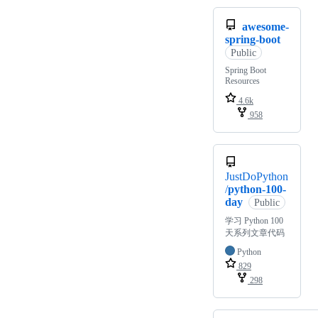
awesome-
spring-boot
Public
Spring Boot
Resources
4.6k
958
JustDoPython
/
python-100-
day
Public
学习 Python 100
天系列文章代码
Python
829
298