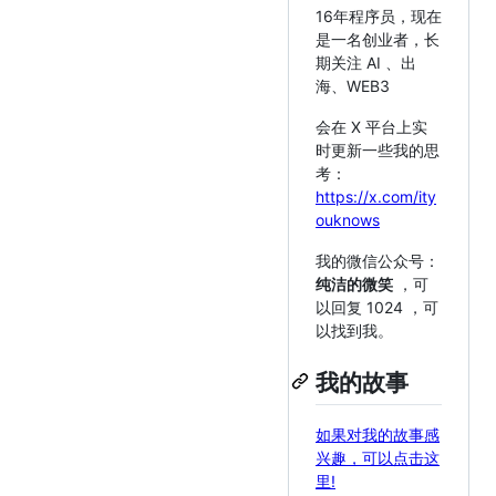
16年程序员，现在
是一名创业者，长
期关注 AI 、出
海、WEB3
会在 X 平台上实
时更新一些我的思
考：
https://x.com/ity
ouknows
我的微信公众号：
纯洁的微笑
，可
以回复 1024 ，可
以找到我。
我的故事
如果对我的故事感
兴趣，可以点击这
里!