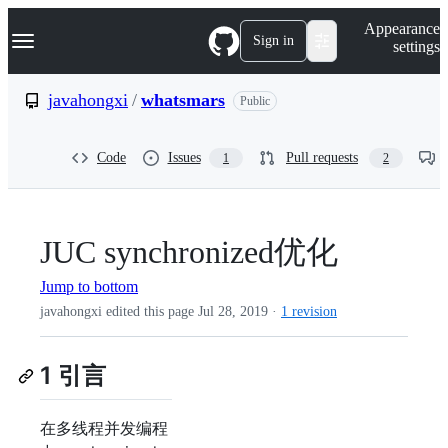
S
Navigation Menu
Appearance
k
Sign in
settings
i
p
t
javahongxi
/
whatsmars
Public
o
c
o
Code
Issues
Pull requests
1
2
n
t
e
n
t
JUC synchronized优化
Jump to bottom
javahongxi edited this page
Jul 28, 2019
·
1 revision
1 引言
在多线程并发编程