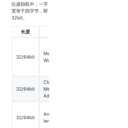
位虚拟机中，一字
宽等于四字节，即
32bit。
长度
内容
说明
存储对象
的
Mark
32/64bit
hashCode
Word
或锁信息
等。
Class
存储到对
32/64bit
Metadata
象类型数
Address
据的指针
数组的长
Array
度（如果
32/64bit
length
当前对象
是数组）