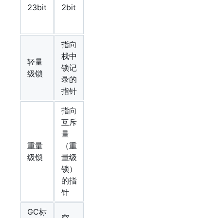
是否是
标
23bit
2bit
偏向锁
志
位
指向
栈中
轻量
锁记
00
级锁
录的
指针
指向
互斥
量
重量
（重
10
级锁
量级
锁）
的指
针
GC标
空
11