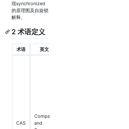
现synchronized
的原理图及自旋锁
解释。
2 术语定义
术语
英文
说明
比较并设
置。用于
在硬件层
面上提供
原子性操
作。在
Intel 处理
器中，比
Compare
较并交换
CAS
and
通过指令