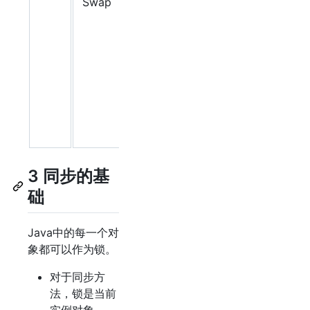
Swap
cmpxchg
实现。比
较是否和
给定的数
值一致，
如果一致
则修改，
不一致则
不修改。
3 同步的基
础
Java中的每一个对
象都可以作为锁。
对于同步方
法，锁是当前