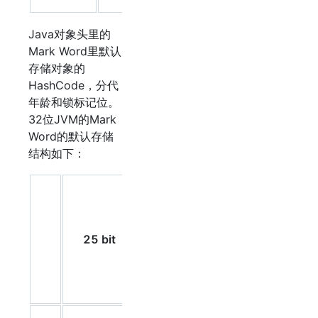
Java对象头里的
Mark Word里默认
存储对象的
HashCode，分代
年龄和锁标记位。
32位JVM的Mark
Word的默认存储
结构如下：
1bit
是
2bit
否
锁
25 bit
4bit
是
标
偏
志
向
位
锁