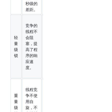
消耗。
秒级的
景。
差距。
追求
竞争的
如果始
响应
线程不
终得不
时
轻
会阻
到锁竞
间。
量
塞，提
争的线
同步
级
高了程
程使用
块执
锁
序的响
自旋会
行速
应速
消耗
度非
度。
CPU。
常
快。
追求
线程竞
吞吐
重
争不使
线程阻
量。
量
用自
塞，响
同步
级
旋，不
应时间
块执