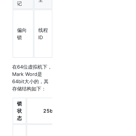
记
对
象
偏向
线程
分
Epoch
1
01
锁
ID
代
年
龄
在64位虚拟机下，
Mark Word是
64bit大小的，其
存储结构如下：
锁
状
25bit
31bit
1bit
4bi
态
分
偏