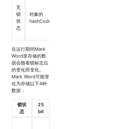
对
无
象
锁
对象的
分
0
01
状
hashCode
代
态
年
龄
在运行期间Mark
Word里存储的数
据会随着锁标志位
的变化而变化。
Mark Word可能变
化为存储以下4种
数据：
锁状
25
4bit
1bit
2bit
态
bit
锁