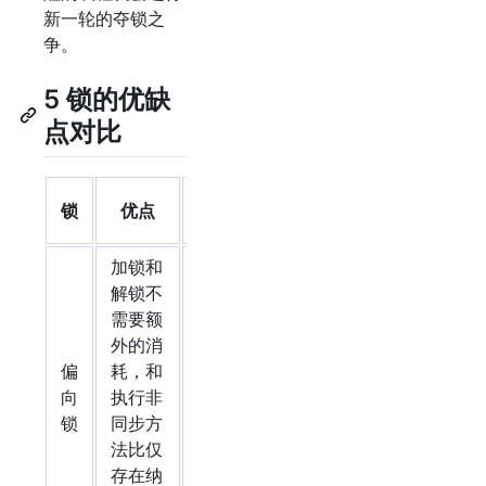
新一轮的夺锁之
争。
5 锁的优缺
点对比
适用
锁
优点
缺点
场景
加锁和
解锁不
适用
如果线
需要额
于只
程间存
外的消
有一
在锁竞
偏
耗，和
个线
争，会
向
执行非
程访
带来额
锁
同步方
问同
外的锁
法比仅
步块
撤销的
存在纳
场