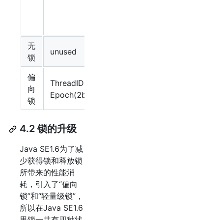
代
cms_free
向
年
锁
龄
无
unused
hashCode
锁
偏
ThreadID(54bit)
向
1
Epoch(2bit)
锁
4.2 锁的升级
Java SE1.6为了减
少获得锁和释放锁
所带来的性能消
耗，引入了“偏向
锁”和“轻量级锁”，
所以在Java SE1.6
里锁一共有四种状