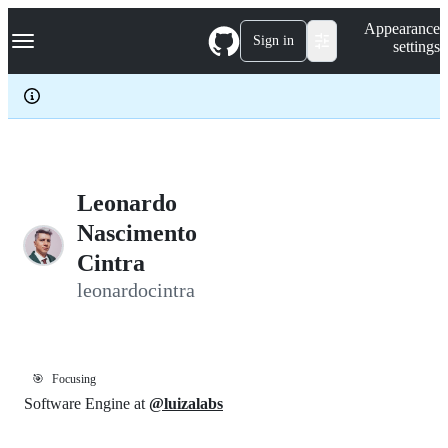
S
Navigation Menu
Appearance
k
Sign in
settings
i
p
t
o
c
o
n
t
e
Leonardo
n
Nascimento
t
Cintra
leonardocintra
🎯
Focusing
Software Engine at
@luizalabs