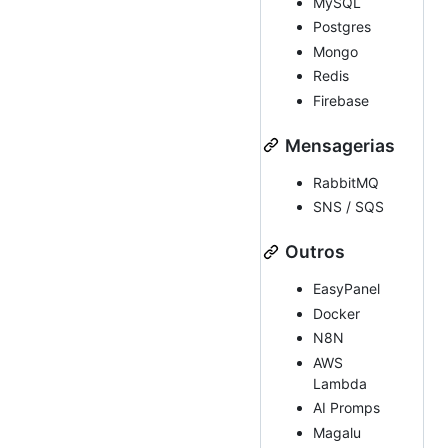
MySQL
Postgres
Mongo
Redis
Firebase
Mensagerias
RabbitMQ
SNS / SQS
Outros
EasyPanel
Docker
N8N
AWS
Lambda
AI Promps
Magalu