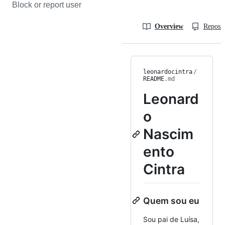
Block or report user
Overview
Reposit
leonardocintra
/
README
.md
Leonard
o
Nascim
ento
Cintra
Quem sou eu
Sou pai de Luísa,