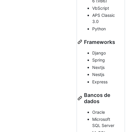
6 (VB6)
VbScript
APS Classic
3.0
Python
Frameworks
Django
Spring
Nextjs
Nestjs
Express
Bancos de
dados
Oracle
Microsoft
SQL Server