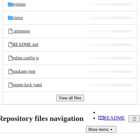
typings
views
.gitignore
README.md
eslint.config.js
package.json
pnpm-lock.yaml
View all files
Repository files navigation
README
More
items