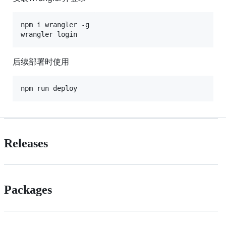
npm i wrangler -g

后续部署时使用
Releases
Packages