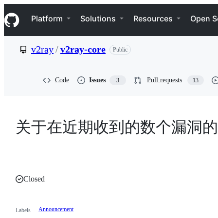
S
Navigation Menu
k
Platform
Solutions
Resources
Open S
i
p
t
v2ray
/
v2ray-core
Public
o
c
o
n
Code
Issues
Pull requests
3
13
t
e
n
t
关于在近期收到的数个漏洞的
Closed
Announcement
Labels