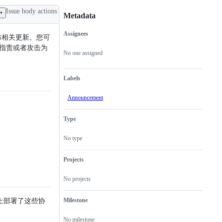
Issue body actions
Metadata
Assignees
布相关更新。您可
Metadata
Issue
不要指责或者攻击为
actions
No one assigned
Labels
Announcement
Type
No type
Projects
No projects
上部署了这些协
Milestone
No milestone