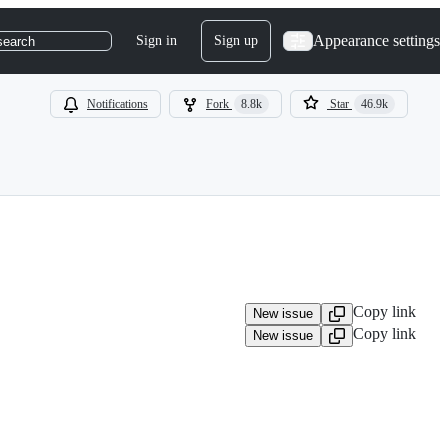
Appearance settings
Sign in
Sign up
search
Notifications
Fork
8.8k
Star
46.9k
Copy link
New issue
Copy link
New issue