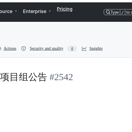
Pricing
ource
Enterprise
Type
/
to 
Actions
Security and quality
Insights
0
项目组公告
#2542