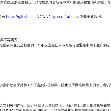
要对这些漏洞过度担心，只需要及时更新程序就可以避免被发现和封锁。毕竟 
者自
https://github.com/v2fly/v2ray-core/releases
下载更新数据。
今此方案不再需要。
hers，都是跳过安全检查或降低安全标准的一个不应当在任何不可控传输通路中用于生产
后加密参数会保持和 Go 语言默认值相同，阻止位于网络路径上的攻击者
后就会立刻关闭连接。因此根据认证信息错误，认证信息正确但是连接密钥
读取多少字节的数据后关闭连接，可以判定分析出程序的内部处理分支以