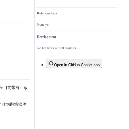
Relationships
None yet
Development
No branches or pull requests
Open in GitHub Copilot app
代至目前带有回放
个作为翻墙软件