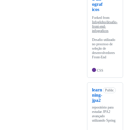
ograf
icos
Forked from
Infoglobo/desafio-
front-end-
infograficos
Desafio utilizado
no processo de
seleção de
desenvolvedores
Front-End
CSS
learn
Public
ning-
jpa2
repositório para
estudar JPA2
avançado
utilizando Spring