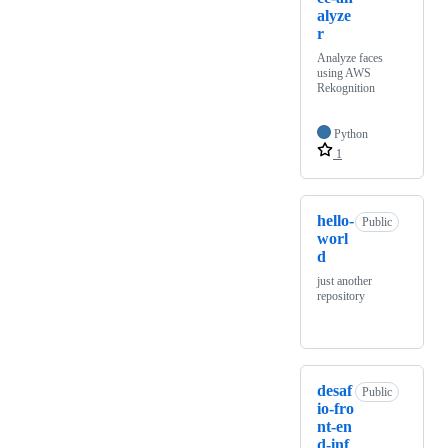
alyze
r
Analyze faces
using AWS
Rekognition
Python
1
hello-
Public
worl
d
just another
repository
desaf
Public
io-fro
nt-en
d-inf