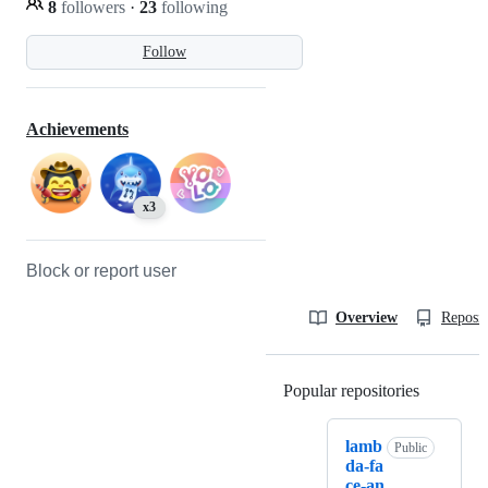
8
followers
·
23
following
Follow
Achievements
x3
Block or report user
Overview
Reposit
Popular repositories
Loading
lamb
Public
da-fa
ce-an