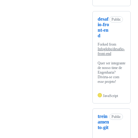
desaf
Public
io-fro
nt-en
d
Forked from
Infoglobo/desafio-
front-end
Quer ser integrante
de nosso time de
Engenharia?
Divirta-se com
esse projeto!
JavaScript
trein
Public
amen
to-git