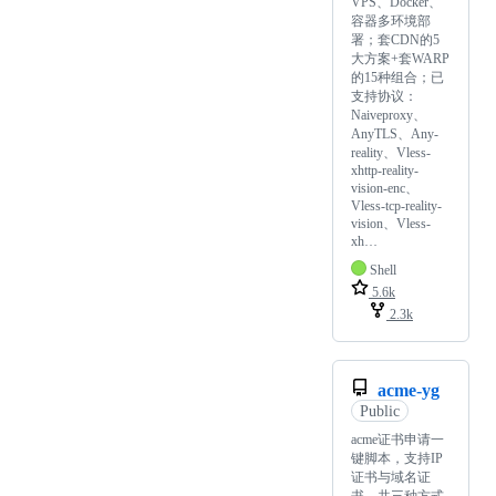
VPS、Docker、
容器多环境部
署；套CDN的5
大方案+套WARP
的15种组合；已
支持协议：
Naiveproxy、
AnyTLS、Any-
reality、Vless-
xhttp-reality-
vision-enc、
Vless-tcp-reality-
vision、Vless-
xh…
Shell
5.6k
2.3k
acme-yg
Public
acme证书申请一
键脚本，支持IP
证书与域名证
书，共三种方式