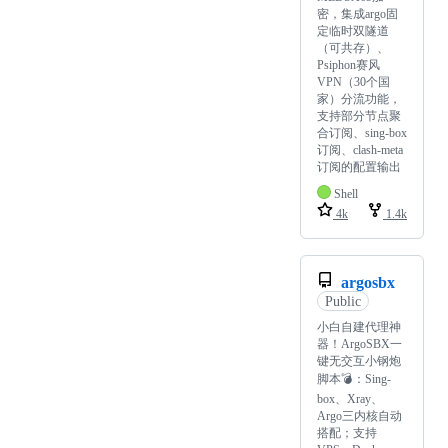
密，集成argo固
定临时双隧道
（可共存）、
Psiphon赛风
VPN（30个国
家）分流功能，
支持部分节点聚
合订阅、sing-box
订阅、clash-meta
订阅的配置输出
Shell
4k
1.4k
argosbx
Public
小白自建代理神
器！ArgoSBX一
键无交互小钢炮
脚本💣：Sing-
box、Xray、
Argo三内核自动
搭配；支持