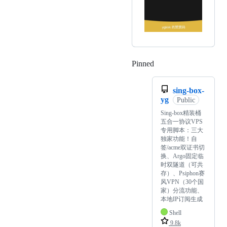
Pinned
Loading
sing-box-
yg
Public
Sing-box精装桶
五合一协议VPS
专用脚本：三大
独家功能！自
签/acme双证书切
换、Argo固定临
时双隧道（可共
存）、Psiphon赛
风VPN（30个国
家）分流功能、
本地IP订阅生成
Shell
9.8k