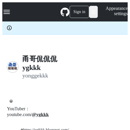
S
Navigation Menu
Appearance
k
Sign in
settings
i
p
t
o
c
o
n
t
e
甬哥侃侃侃
n
ygkkk
t
yonggekkk
😁
YouTuber：
youtube.com/
@ygkkk
https://ygkkk.blogspot.com/