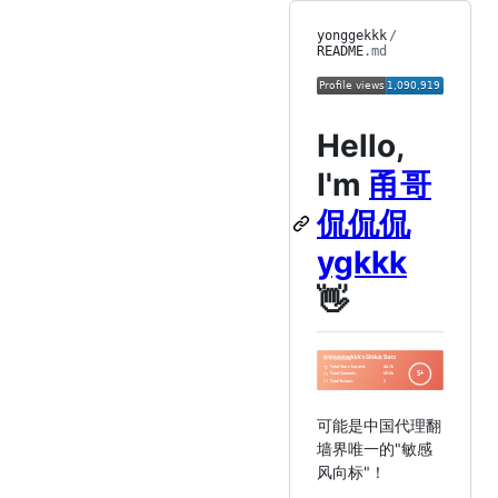
yonggekkk
/
README
.md
Hello,
I'm
甬哥
侃侃侃
ygkkk
👋
可能是中国代理翻
墙界唯一的"敏感
风向标"！