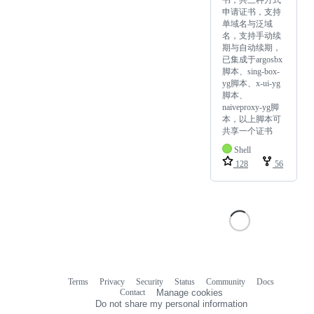
申请证书，支持
单域名与泛域
名，支持手动续
期与自动续期，
已集成于argosbx
脚本、sing-box-
yg脚本、x-ui-yg
脚本、
naiveproxy-yg脚
本，以上脚本可
共享一个证书
Shell
128
56
Terms
Privacy
Security
Status
Community
Docs
Footer
Footer
Contact
Manage cookies
navigation
Do not share my personal information