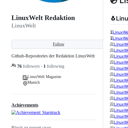
💿 L
LinuxWelt Redaktion
🐧Lin
LinuxWelt
⏳
LinuxWe
⏳
LinuxWe
📀
LinuxW
Follow
📀
LinuxW
Github-Repositories der Redaktion LinuxWelt
📀
LinuxW
📀
LinuxW
76
followers
·
1
following
📀
LinuxW
📀
LinuxW
LinuxWelt Magazine
📀
LinuxW
Munich
📀
LinuxW
📀
LinuxW
📀
LinuxW
📀
LinuxW
Achievements
📀
LinuxW
📀
LinuxW
📀
LinuxW
Block or report user