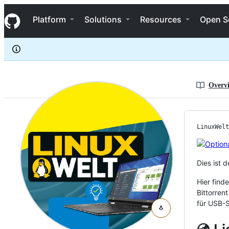
LinuxWelt
S
LinuxWelt
Navigation Menu
k
Platform
Solutions
Resources
Open S
i
p
t
o
c
o
n
Overv
t
e
n
t
LinuxWelt
Dies ist 
Hier find
Bittorren
für USB-S
🐧