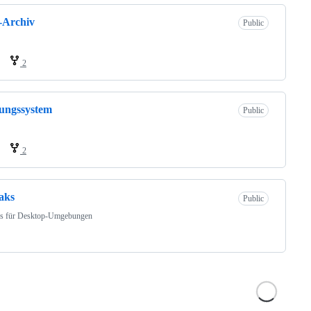
-Archiv
Public
2
ungssystem
Public
2
aks
Public
s für Desktop-Umgebungen