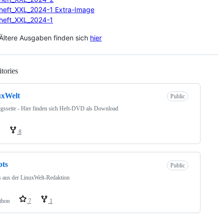
heft_XXL_2024-1 Extra-Image
heft_XXL_2024-1
Ältere Ausgaben finden sich
hier
tories
Loading
uxWelt
Public
igsseite - Hier finden sich Heft-DVD als Download
8
pts
Public
s aus der LinuxWelt-Redaktion
thon
7
1