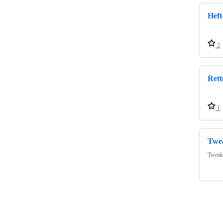
Heft
2
Rett
1
Twe
Tweak