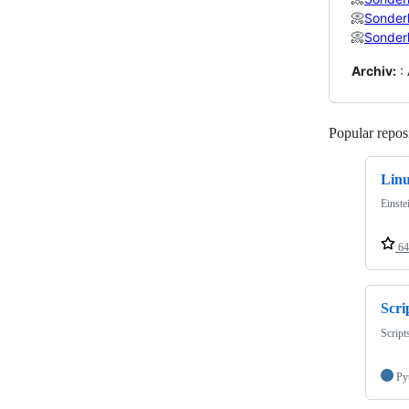
📀
Sonder
📀
Sonder
Archiv:
: 
Popular reposi
Lin
Einste
64
Scri
Script
Py