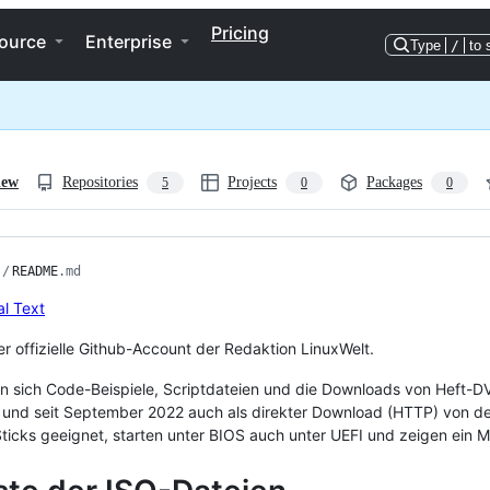
Pricing
ource
Enterprise
Type
/
to 
iew
Repositories
Projects
Packages
5
0
0
/
README
.md
der offizielle Github-Account der Redaktion LinuxWelt.
en sich Code-Beispiele, Scriptdateien und die Downloads von Heft-D
t und seit September 2022 auch als direkter Download (HTTP) von de
ticks geeignet, starten unter BIOS auch unter UEFI und zeigen ein