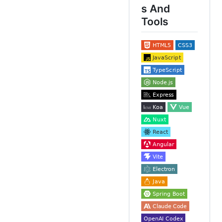
s And
Tools