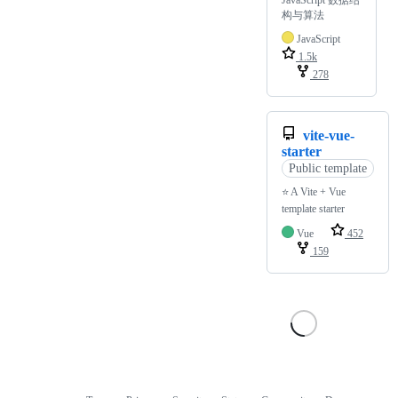
构与算法
JavaScript
1.5k
278
vite-vue-
starter
Public template
⭐ A Vite + Vue
template starter
Vue
452
159