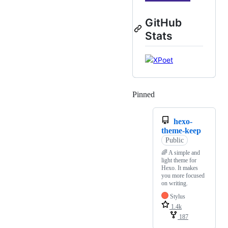
GitHub
Stats
Pinned
Loading
hexo-
theme-keep
Public
🌈 A simple and
light theme for
Hexo. It makes
you more focused
on writing.
Stylus
1.4k
187