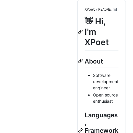
XPoet
/
README
.md
👋 Hi,
I'm
XPoet
About
Software
development
engineer
Open source
enthusiast
Languages
,
Framework