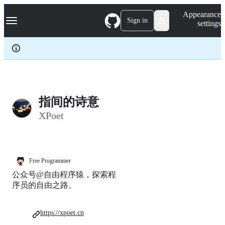
S
Navigation Menu
Appearance
k
Sign in
settings
i
p
t
o
c
o
n
t
e
指间的诗意
n
XPoet
t
Free Programmer
公众号@自由程序猿，探索程
序员的自由之路。
https://xpoet.cn