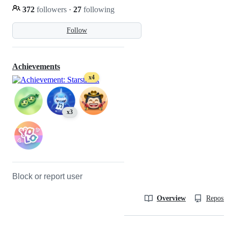
372
followers
·
27
following
Follow
Achievements
x4
x3
Block or report user
Overview
Reposit