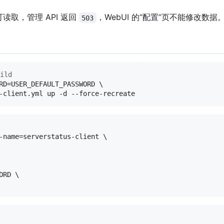
取，管理 API 返回
，WebUI 的“配置”页不能修改数据
503
ild
RD=USER_DEFAULT_PASSWORD \

-client.yml up -d --force-recreate
-name=serverstatus-client \

RD \
