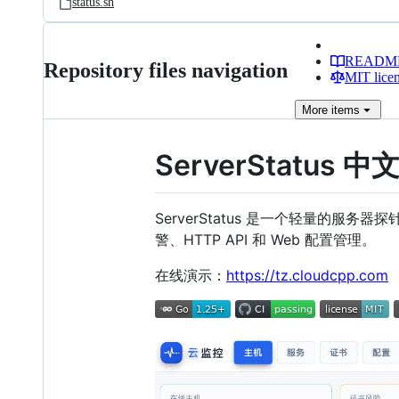
status.sh
READM
Repository files navigation
MIT lice
More
items
ServerStatus 中
ServerStatus 是一个轻量的服
警、HTTP API 和 Web 配置管理。
在线演示：
https://tz.cloudcpp.com