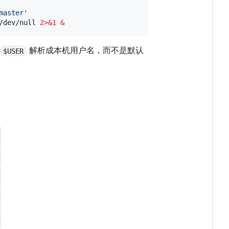
master
'
/dev/null 
2>&1
&
的
解析成本机用户名，而不是默认
$USER