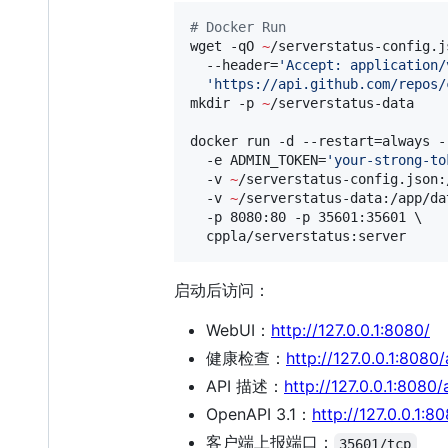
#
 Docker Run
wget -qO 
~
/serverstatus-config.js
  --header=
'
Accept: application/
'
https://api.github.com/repos/
mkdir -p 
~
/serverstatus-data

docker run -d --restart=always -
  -e ADMIN_TOKEN=
'
your-strong-to
  -v 
~
/serverstatus-config.json:
  -v 
~
/serverstatus-data:/app/dat
  -p 8080:80 -p 35601:35601 \

  cppla/serverstatus:server
启动后访问：
WebUI：
http://127.0.0.1:8080/
健康检查：
http://127.0.0.1:8080/
API 描述：
http://127.0.0.1:8080
OpenAPI 3.1：
http://127.0.0.1:8
客户端上报端口：
35601/tcp