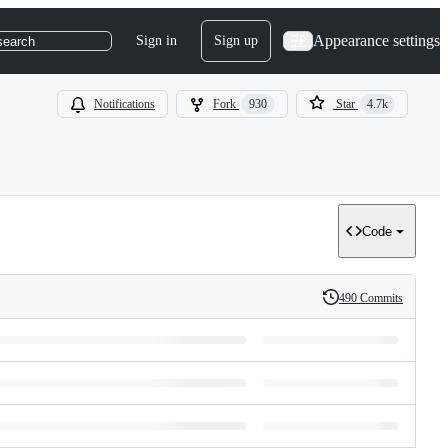
Appearance settings
Sign in
Sign up
search
Notifications
Fork
930
Star
4.7k
Code
490 Commits
History