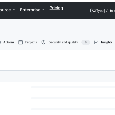
Pricing
ource
Enterprise
Type
/
to 
Actions
Projects
Security and quality
Insights
0