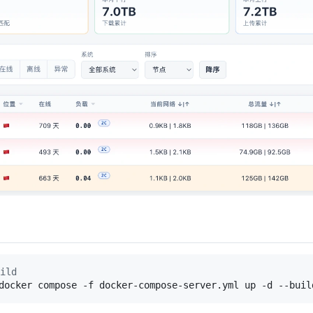
ild
docker compose -f docker-compose-server.yml up -d --buil