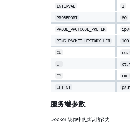
INTERVAL
1
PROBEPORT
80
PROBE_PROTOCOL_PREFER
ipv
PING_PACKET_HISTORY_LEN
100
CU
cu.
CT
ct.
CM
cm.
CLIENT
psu
服务端参数
Docker 镜像中的默认路径为：