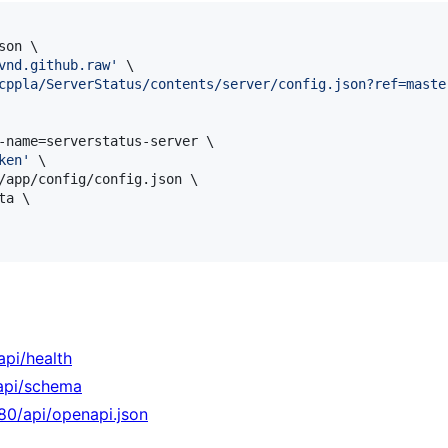
on \

vnd.github.raw
'
 \

cppla/ServerStatus/contents/server/config.json?ref=maste
-name=serverstatus-server \

ken
'
 \

/app/config/config.json \

a \

api/health
/api/schema
080/api/openapi.json