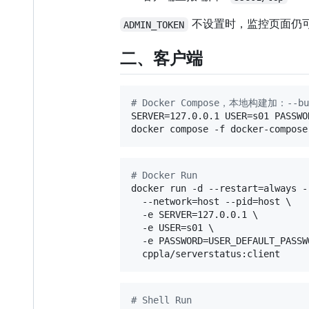
不设置时，监控页面仍可读
ADMIN_TOKEN
二、客户端
#
 Docker Compose，本地构建加：--bu
SERVER=127.0.0.1 USER=s01 PASSWO
docker compose -f docker-compose
#
 Docker Run
docker run -d --restart=always -
  --network=host --pid=host \

  -e SERVER=127.0.0.1 \

  -e USER=s01 \

  -e PASSWORD=USER_DEFAULT_PASSWO
  cppla/serverstatus:client
#
 Shell Run