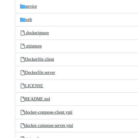
service
web
.dockerignore
.gitignore
Dockerfile.client
Dockerfile.server
LICENSE
README.md
docker-compose-client.yml
docker-compose-server.yml