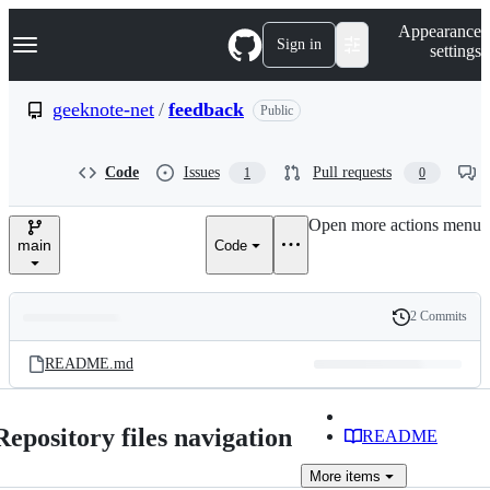
S
Navigation Menu
Appearance
k
Sign in
settings
i
p
t
geeknote-net
/
feedback
Public
o
c
o
Code
Issues
Pull requests
1
0
n
t
e
Open more actions menu
n
main
Code
t
2 Commits
Folders
History
Latest
and
README.md
commit
files
Repository files navigation
README
More
items