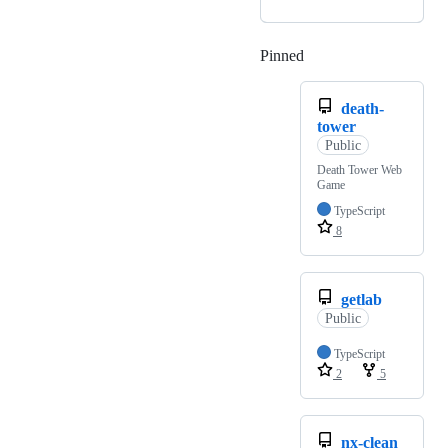
Pinned
Loading
death-
tower
Public
Death Tower Web
Game
TypeScript
8
getlab
Public
TypeScript
2
5
nx-clean