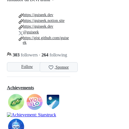
https://guiseek.dev
https://guiseek.notion.site
https://guiseek.dev
@guiseek
https://gist.github.com/guise
ek
303
followers
·
264
following
Follow
Sponsor
Achievements