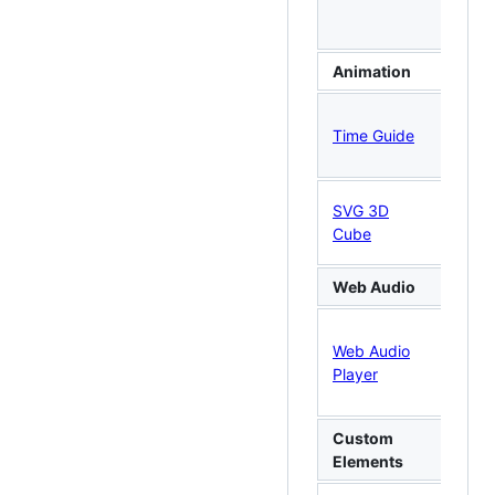
de a
(We
Animation
Inte
Time Guide
cria
anim
Cub
SVG 3D
com
Cube
Type
Web Audio
Audi
Web Audio
visu
Player
gráf
(Web
Custom
Elements