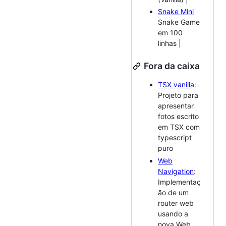
Snake Mini
Snake Game
em 100
linhas |
Fora da caixa
TSX vanilla
:
Projeto para
apresentar
fotos escrito
em TSX com
typescript
puro
Web
Navigation
:
Implementaç
ão de um
router web
usando a
nova Web