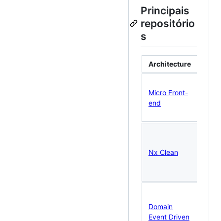
Principais
repositório
s
Architecture
Reac
Micro Front-
fron
end
Mod
Fede
POC
comp
Nx Clean
de c
form
fram
POC
arqu
Domain
orie
Event Driven