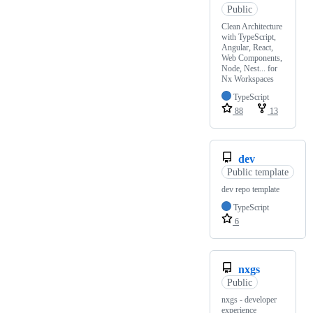
Public
Clean Architecture
with TypeScript,
Angular, React,
Web Components,
Node, Nest... for
Nx Workspaces
TypeScript
88
13
dev
Public template
dev repo template
TypeScript
6
nxgs
Public
nxgs - developer
experience