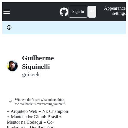
S
Navigation Menu
Appearance
k
Sign in
settings
i
p
t
o
c
o
n
t
e
Guilherme
n
Siquinelli
t
guiseek
Winners don't care what others think,
🌱
the real battle is overcoming yourself.
⌁ Arquiteto Web ⌁ Nx Champion
⌁ Mantenedor Github Brasil ⌁
Mentor na Codaqui ⌁ Co-
fundador da DevParaná ⌁