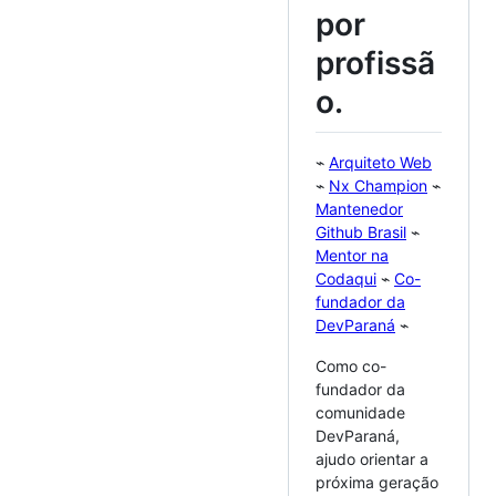
por
profissã
o.
⌁
Arquiteto Web
⌁
Nx Champion
⌁
Mantenedor
Github Brasil
⌁
Mentor na
Codaqui
⌁
Co-
fundador da
DevParaná
⌁
Como co-
fundador da
comunidade
DevParaná,
ajudo orientar a
próxima geração