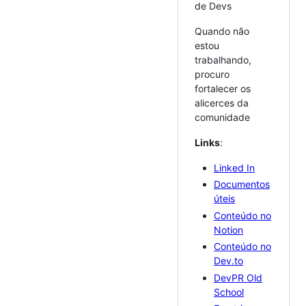
de Devs
Quando não
estou
trabalhando,
procuro
fortalecer os
alicerces da
comunidade
Links
:
Linked In
Documentos
úteis
Conteúdo no
Notion
Conteúdo no
Dev.to
DevPR Old
School