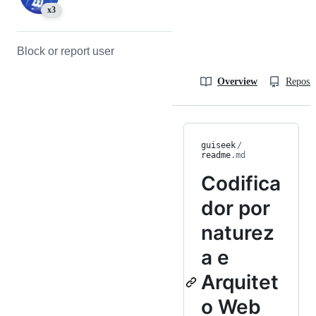
x3
Block or report user
Overview
Reposit
guiseek
/
readme
.md
Codifica
dor por
naturez
a e
Arquitet
o Web