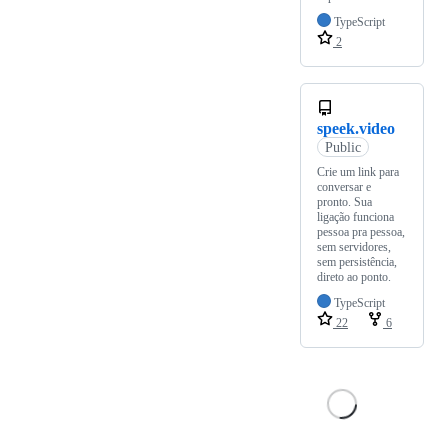
TypeScript
2
speek.video
Public
Crie um link para
conversar e
pronto. Sua
ligação funciona
pessoa pra pessoa,
sem servidores,
sem persistência,
direto ao ponto.
TypeScript
22
6