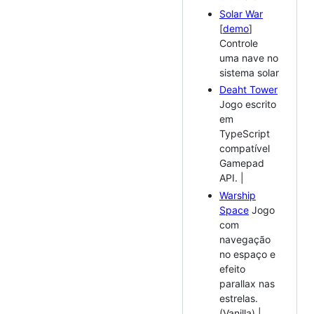
Solar War
[
demo
]
Controle
uma nave no
sistema solar
Deaht Tower
Jogo escrito
em
TypeScript
compatível
Gamepad
API. |
Warship
Space
Jogo
com
navegação
no espaço e
efeito
parallax nas
estrelas.
(Vanilla) |