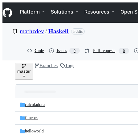
S
Navigation Menu
k
Platform
Solutions
Resources
Open S
i
p
t
mathzdev
/
Haskell
Public
o
c
o
n
Code
Issues
Pull requests
0
0
t
e
Branches
Tags
n
master
t
Folders
Latest
and
calculadora
commit
files
funcoes
helloworld