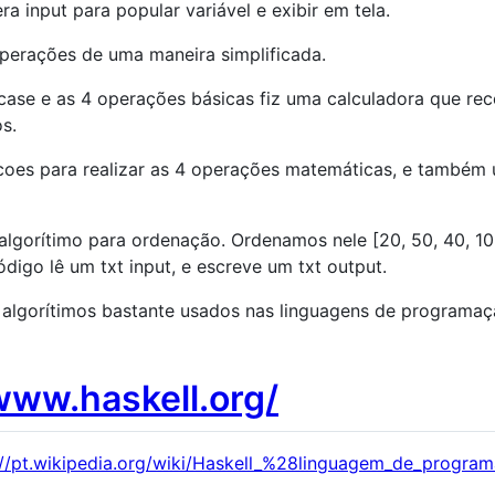
ra input para popular variável e exibir em tela.
operações de uma maneira simplificada.
o case e as 4 operações básicas fiz uma calculadora que r
s.
uncoes para realizar as 4 operações matemáticas, e també
 algorítimo para ordenação. Ordenamos nele [20, 50, 40, 10,
ódigo lê um txt input, e escreve um txt output.
s algorítimos bastante usados nas linguagens de programaç
www.haskell.org/
://pt.wikipedia.org/wiki/Haskell_%28linguagem_de_pr