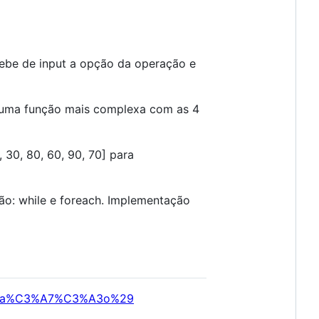
ecebe de input a opção da operação e
m uma função mais complexa com as 4
 30, 80, 60, 90, 70] para
ão: while e foreach. Implementação
ograma%C3%A7%C3%A3o%29