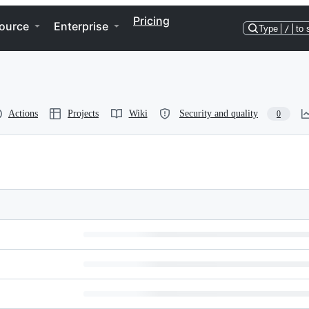
Pricing
ource
Enterprise
Type
/
to 
Actions
Projects
Wiki
Security and quality
0