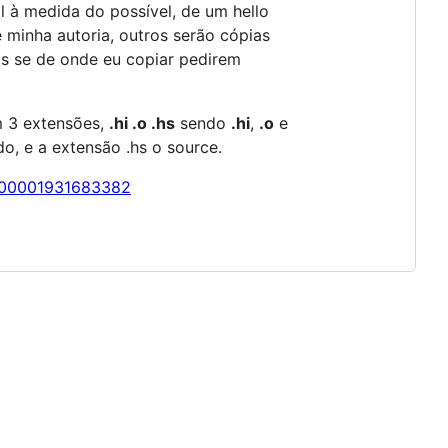
 à medida do possível, de um hello
 minha autoria, outros serão cópias
as se de onde eu copiar pedirem
m 3 extensões,
.hi .o .hs
sendo
.hi
,
.o
e
, e a extensão .hs o source.
/100001931683382