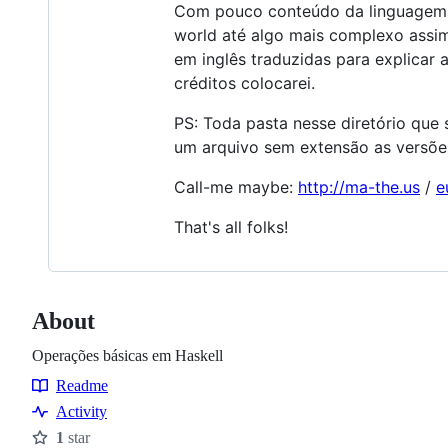
Com pouco conteúdo da linguagem em
world até algo mais complexo assim
em inglês traduzidas para explicar
créditos colocarei.
PS: Toda pasta nesse diretório que
um arquivo sem extensão as versões
Call-me maybe:
http://ma-the.us
/
e
That's all folks!
About
Operações básicas em Haskell
Readme
Resources
Activity
1
star