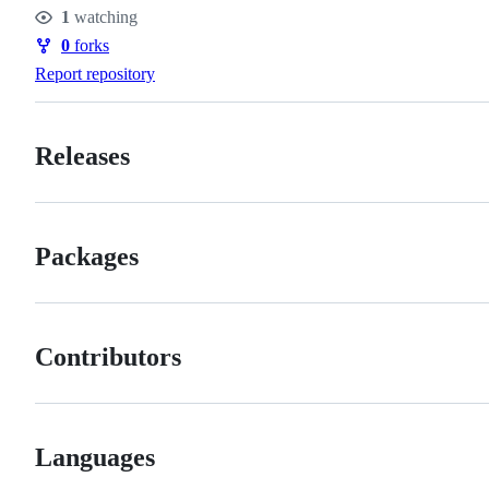
Stars
1
watching
Watchers
0
forks
Forks
Report repository
Releases
Packages
Contributors
Languages