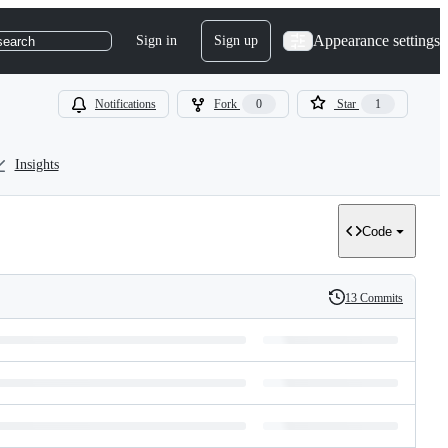
Appearance settings
Sign in
Sign up
search
Notifications
Fork
0
Star
1
Insights
Code
13 Commits
History