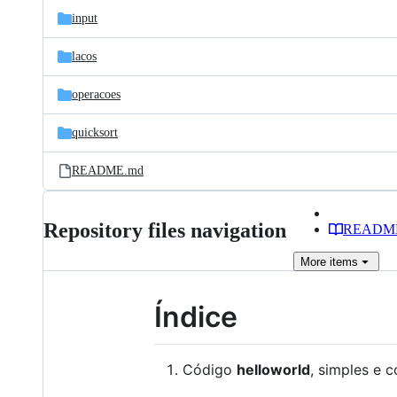
input
lacos
operacoes
quicksort
README.md
Repository files navigation
READM
More
items
Índice
Código
helloworld
, simples e 