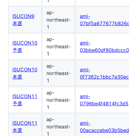
1
ap-
ISUCON9
ami-
northeast-
本選
07bf5a677677b826d
1
ap-
ISUCON10
ami-
northeast-
予選
03bbe60df80bdccc0
1
ap-
ISUCON10
ami-
northeast-
本選
0f7362c1bbc7e30ec
1
ap-
ISUCON11
ami-
northeast-
予選
0796be4f4814fc3d5
1
ap-
ISUCON11
ami-
northeast-
本選
00acaccebe03b5bed
1