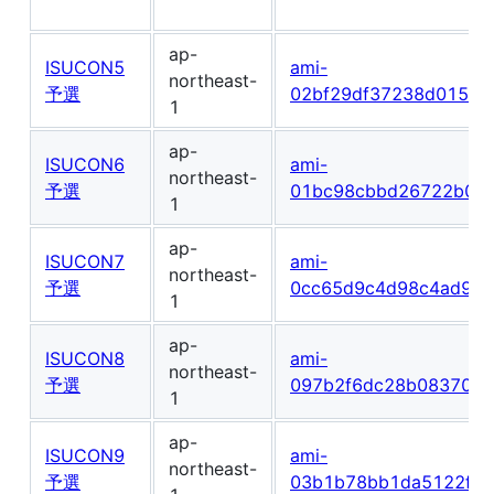
ap-
ISUCON5
ami-
northeast-
予選
02bf29df37238d015
1
ap-
ISUCON6
ami-
northeast-
予選
01bc98cbbd26722b0
1
ap-
ISUCON7
ami-
northeast-
予選
0cc65d9c4d98c4ad9
1
ap-
ISUCON8
ami-
northeast-
予選
097b2f6dc28b08370
1
ap-
ISUCON9
ami-
northeast-
予選
03b1b78bb1da5122f