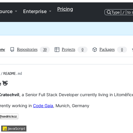
Pricing
ource
Enterprise
Type
/
to 
iew
Repositories
Projects
Packages
39
0
0
/
README
.md
e 👋
 Kratochvíl
, a Senior Full Stack Developer currently living in Litoměř
rrently working in
Code Gaia
, Munich, Germany