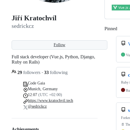
Jiří Kratochvíl
sedrickcz
Pinned
Loadi
V
Follow
Vu
Full stack developer (Vue.js, Python, Django,
Ruby on Rails)
29
followers
·
33
following
Ruby 
Code Gaia
Munich, Germany
Ru
12:07
(UTC +02:00)
https://www.kratochvil.tech
@sedrickcz
v
Forke
📄 The
Achievements