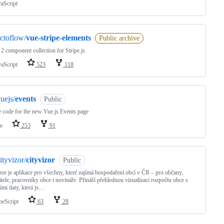
vaScript
ctoflow/
vue-stripe-elements
Public archive
2 component collection for Stripe.js
vaScript
523
118
uejs/
events
Public
 code for the new Vue.js Events page
e
253
91
ityvizor/
cityvizor
Public
zor je aplikace pro všechny, které zajímá hospodaření obcí v ČR – pro občany,
itele, pracovníky obce i novináře. Přináší přehlednou vizualizaci rozpočtu obce s
ními daty, která js…
peScript
63
28