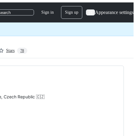
Appearance settings
Sign in
Sign up
search
Stars
78
ice, Czech Republic 🇨🇿