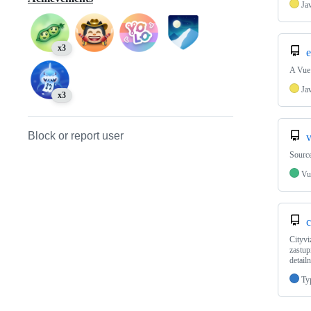
Ja
x3
e
A Vue 
Ja
x3
Block or report user
v
Source
Vu
c
Cityvi
zastup
detail
Ty