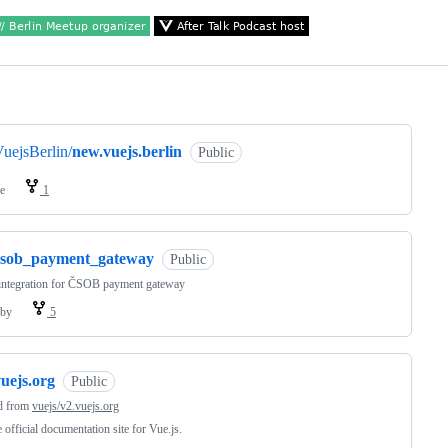
ng
uejsBerlin/
new.vuejs.berlin
Public
e
1
csob_payment_gateway
Public
integration for ČSOB payment gateway
by
5
uejs.org
Public
d from
vuejs/v2.vuejs.org
 official documentation site for Vue.js.