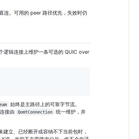
T 建立直连。可用的 peer 路径优先，失效时仍
一个逻辑连接上维护一条可选的 QUIC over
始终是主路径上的可靠字节流。
eam
C 连接由
统一维护，并
QomtConnection
旁路尚未建立、已经断开或容纳不下当前包时，
.4 KiB，当前不在旁路内分片，也不会自适