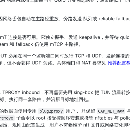
络丢包自动在主路径重放。旁路发送 队列或 reliable fallba
T 连接是否可用。它独立握手、发送 keepalive，并等待 qui
 和 fallback 仍使用 mTCP 主路径。
的 OUT 必须在同一个监听端口同时放行 TCP 和 UDP。发起连
作，但不会获得 UDP 旁路。具体端口和 NAT 要求见
推荐配置
v4 TPROXY inbound，不再需要先用 sing-box 把 TUN 流量转
内取得原目标、执行同一套路由，并沿原目标地址回包。
行的数据面使用专用
用户， 只保留
plug2proxy
CAP_NET_RAW
子命令以 root 按受控顺序安装或撤销 nftables 与 policy
remove
al 和失败回滚。规则由配置生成，用户不需要维护 nft 文件或网络变化脚