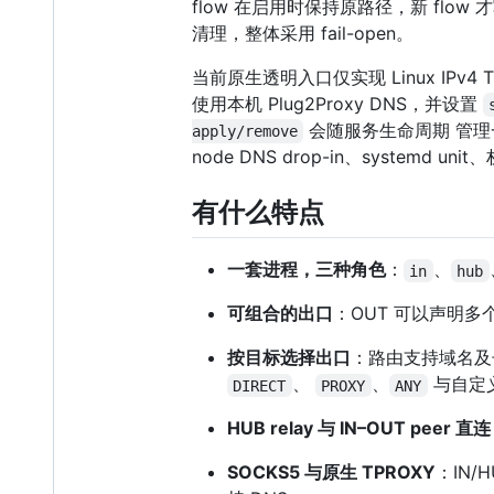
flow 在启用时保持原路径，新 flow 才
清理，整体采用 fail-open。
当前原生透明入口仅实现 Linux IPv4 TPR
使用本机 Plug2Proxy DNS，并设置
会随服务生命周期 管理一条专用
apply/remove
node DNS drop-in、systemd 
有什么特点
一套进程，三种角色
：
、
in
hub
可组合的出口
：OUT 可以声明多个 t
按目标选择出口
：路由支持域名及
、
、
与自定义
DIRECT
PROXY
ANY
HUB relay 与 IN–OUT peer 直连
SOCKS5 与原生 TPROXY
：IN/