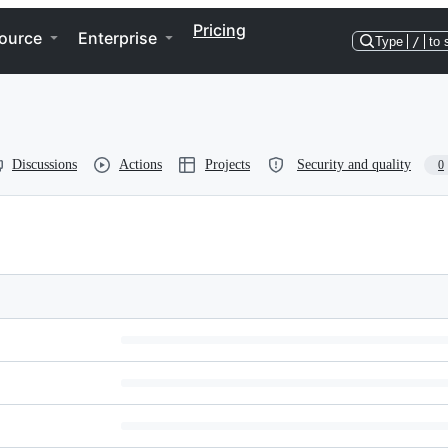
Pricing
ource
Enterprise
Type
/
to 
Discussions
Actions
Projects
Security and quality
0