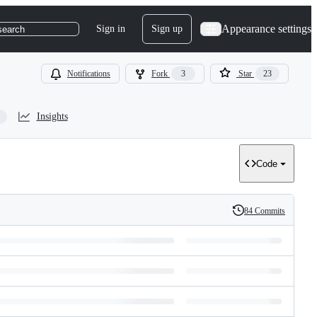
Appearance settings
Sign in
Sign up
search
Notifications
Fork
3
Star
23
Insights
Code
84 Commits
History