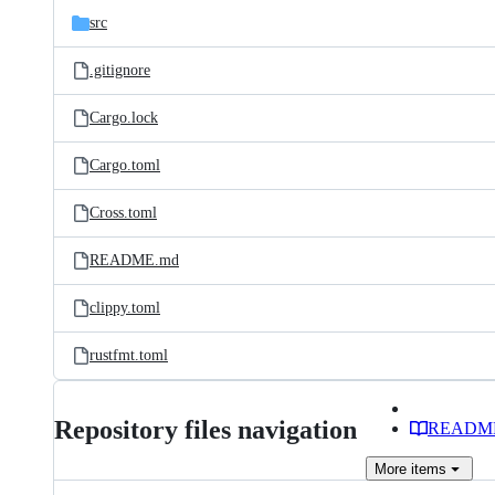
src
.gitignore
Cargo.lock
Cargo.toml
Cross.toml
README.md
clippy.toml
rustfmt.toml
Repository files navigation
READM
More
items