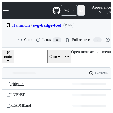
S
Navigation Menu
Appearance
k
Sign in
settings
i
p
t
HammCn
/
svg-badge-tool
Public
o
c
o
Code
Issues
Pull requests
0
0
n
t
e
Open more actions menu
n
node
Code
t
11 Commits
Folders
History
Latest
and
.gitignore
commit
files
LICENSE
README.md