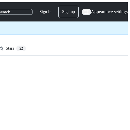
Appearance settings
Sign in
Sign up
search
Stars
22