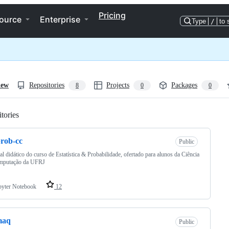
Pricing
ource
Enterprise
Type
/
to 
iew
Repositories
Projects
Packages
8
0
0
tories
Loading
prob-cc
Public
al didático do curso de Estatística & Probabilidade, ofertado para alunos da Ciência
mputação da UFRJ
pyter Notebook
12
maq
Public