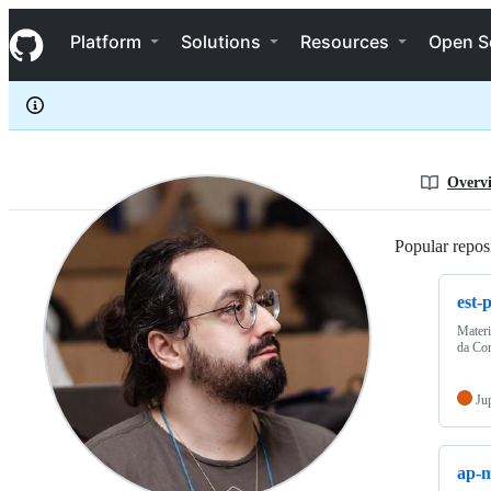
HugoCarvalhoUFRJ
S
HugoCarvalhoUFRJ
Navigation Menu
k
Platform
Solutions
Resources
Open S
i
p
t
o
c
o
n
Overv
t
e
n
Popular reposi
t
est-
Materi
da Co
Ju
ap-