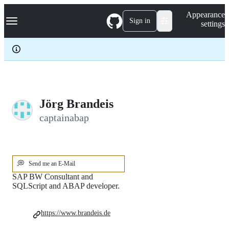
S
Navigation Menu
Appearance
k
Sign in
settings
i
p
t
o
c
o
n
t
e
Jörg Brandeis
n
captainabap
t
💭
Send me an E-Mail
SAP BW Consultant and
SQLScript and ABAP developer.
https://www.brandeis.de