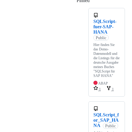
Pinned
Loading
SQLScript-
fuer-SAP-
HANA
Public
Hier finden Sie
das Demo-
Datenmodell und
die Listings für die
deutsche Ausgabe
meines Buches
"SQLScript für
SAP HANA"
ABAP
1
1
SQLScript_f
or_SAP_HA
NA
Public