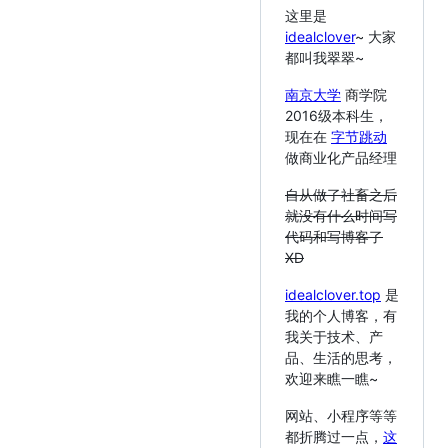
这里是
idealclover
~ 大家
都叫我翠翠~
南京大学
商学院
2016级本科生，
现在在
字节跳动
做商业化产品经理
自从做了社畜之后
就没有什么时间写
代码和写博客了
XD
idealclover.top
是
我的个人博客，有
我关于技术、产
品、生活的思考，
欢迎来瞧一瞧~
网站、小程序等等
都折腾过一点，
这