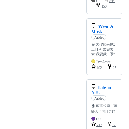
C
844
156
Wear-A-
Mask
Public
😷 为你的头像加
上口罩 微信搜
索“我要戴口罩”
JavaScript
192
27
Life-in-
NJU
Public
🏠 南哪指南—南
哪大学网址导航
CSS
217
39