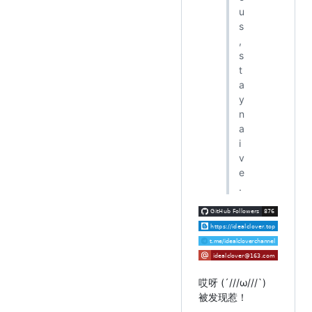
u
s
,
s
t
a
y
n
a
i
v
e
.
哎呀 (´///ω///`)
被发现惹！