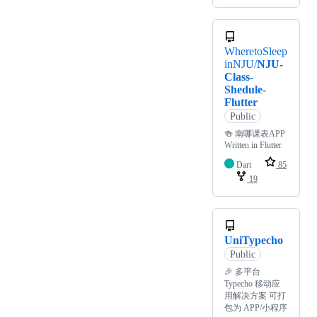
WheretoSleep
inNJU/
NJU-
Class-
Shedule-
Flutter
Public
🍻 南哪课表APP
Written in Flutter
Dart
85
19
UniTypecho
Public
🎉 多平台
Typecho 移动应
用解决方案 可打
包为 APP/小程序