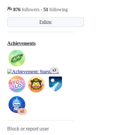
876
followers
·
51
following
Follow
Achievements
x3
x2
Block or report user