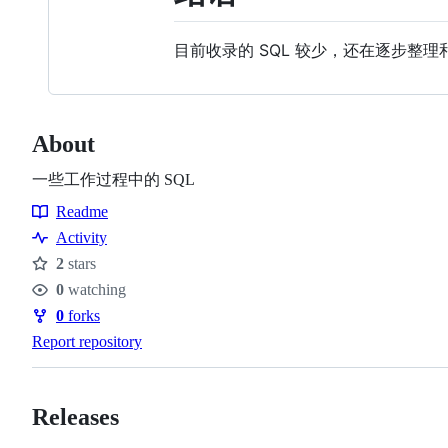
目前收录的 SQL 较少，还在逐步整理和
About
一些工作过程中的 SQL
Readme
Resources
Activity
2
stars
Stars
0
watching
Watchers
0
forks
Forks
Report repository
Releases