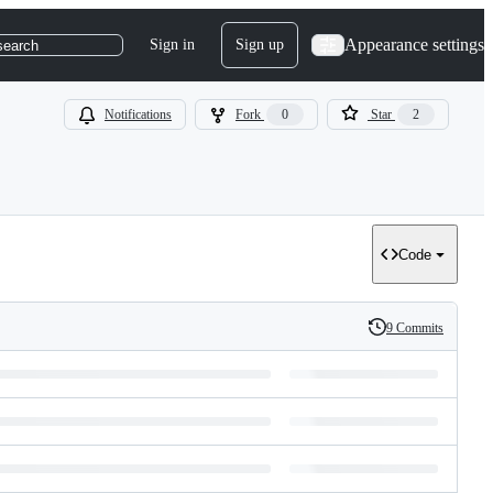
Appearance settings
Sign in
Sign up
search
Notifications
Fork
0
Star
2
Code
9 Commits
History