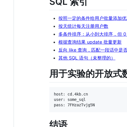
SQL 索引
按照一定的条件给用户批量添加优
按天统计每天注册用户数
多条件排序：从小到大排序，但 0 
根据查询结果 update 批量更新
反向 like 查询，匹配一段话中
其他 SQL 语句（未整理的）
用于实验的开放式
host: cd.4kb.cn

user: some_sql

结语