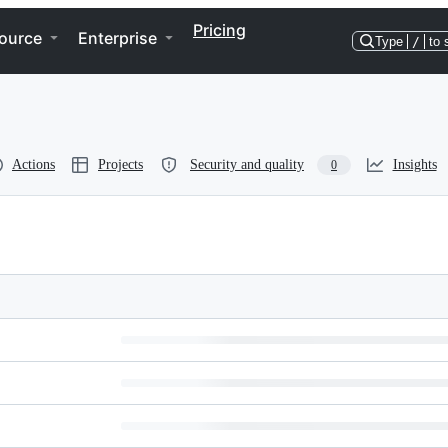
Pricing
ource
Enterprise
Type
/
to 
Actions
Projects
Security and quality
Insights
0