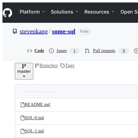
S
Navigation Menu
k
Platform
Solutions
Resources
Open S
i
p
t
stevenkang
/
some-sql
Public
o
c
o
n
Code
Issues
Pull requests
1
0
t
e
Branches
Tags
n
master
t
Folders
Latest
and
README.md
commit
files
SQL-0.md
SQL-1.md