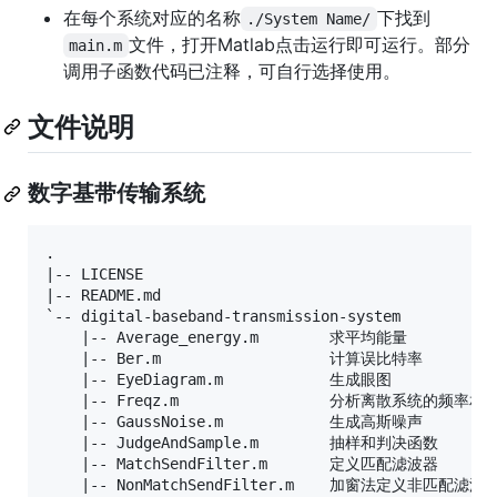
在每个系统对应的名称
下找到
./System Name/
文件，打开Matlab点击运行即可运行。部分
main.m
调用子函数代码已注释，可自行选择使用。
文件说明
数字基带传输系统
.

|-- LICENSE

|-- README.md

`-- digital-baseband-transmission-system

    |-- Average_energy.m		求平均能量

    |-- Ber.m					计算误比特率

    |-- EyeDiagram.m			生成眼图

    |-- Freqz.m					分析离散系统的频率相应

    |-- GaussNoise.m			生成高斯噪声

    |-- JudgeAndSample.m		抽样和判决函数

    |-- MatchSendFilter.m		定义匹配滤波器

    |-- NonMatchSendFilter.m	加窗法定义非匹配滤波器
