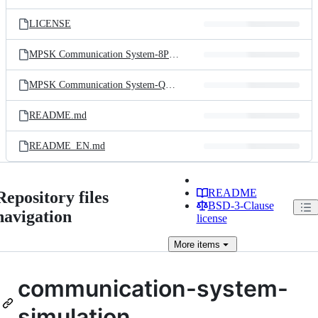
LICENSE
MPSK Communication System-8PSK.md
MPSK Communication System-QPSK.md
README.md
README_EN.md
README
Repository files
BSD-3-Clause
navigation
license
More
items
communication-system-
simulation