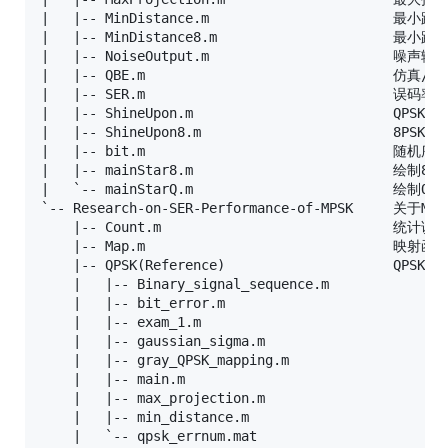
|   |-- MinDistance.m						最小距离准则

|   |-- MinDistance8.m						最小距离准则

|   |-- NoiseOutput.m						噪声输出

|   |-- QBE.m								仿真/理论误比特率曲线

|   |-- SER.m								误码率计算

|   |-- ShineUpon.m							QPSK映射函数

|   |-- ShineUpon8.m						8PSK映射函数

|   |-- bit.m								随机序列产生

|   |-- mainStar8.m							绘制8PSK星座图

|   `-- mainStarQ.m							绘制QPSK星座图

`-- Research-on-SER-Performance-of-MPSK		关于MPSK误码率的研究

    |-- Count.m								统计误码个数

    |-- Map.m								映射函数

    |-- QPSK(Reference)						QPSK部分，仅作参考，实际通过load引入。

    |   |-- Binary_signal_sequence.m

    |   |-- bit_error.m

    |   |-- exam_1.m

    |   |-- gaussian_sigma.m

    |   |-- gray_QPSK_mapping.m

    |   |-- main.m

    |   |-- max_projection.m

    |   |-- min_distance.m

    |   `-- qpsk_errnum.mat
