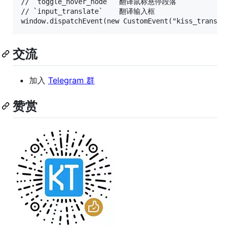
// `toggle_hover_node`  翻译鼠标悬停段落

// `input_translate`    翻译输入框

交流
加入
Telegram 群
赞赏