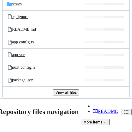
stores
.gitignore
README.md
app.config.ts
app.vue
nuxt.config.ts
package.json
View all files
Repository files navigation
README
More
items