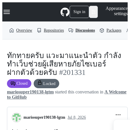
S
Navigation Menu
Appearance
k
Sign in
settings
i
p
t
Overview
Repositories
Discussions
Packages
o
c
o
n
t
ทักทายครับ แวะมาแนะนำตัว กำลัง
e
n
ทำเว็บช่วยผู้เสียหายภัยไซเบอร์
t
ฝากตัวด้วยครับ
#201331
Closed
Locked
mariosuper190138-lgtm
started this conversation in
A Welcome
to GitHub
mariosuper190138-lgtm
Jul 8, 2026