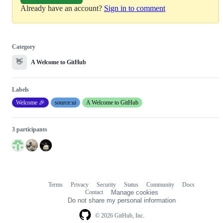
Already have an account?
Sign in to comment
Category
👋
A Welcome to GitHub
Labels
Welcome 🎉
source:ui
A Welcome to GitHub
3 participants
Terms
Privacy
Security
Status
Community
Docs
Footer
Footer
Contact
Manage cookies
navigation
Do not share my personal information
© 2026 GitHub, Inc.