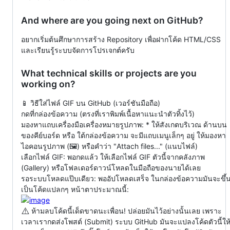
And where are you going next on GitHub?
อยากเริ่มต้นศึกษาการสร้าง Repository เพื่อฝากโค้ด HTML/CSS
และเรียนรู้ระบบจัดการโปรเจกต์ครับ
What technical skills or projects are you
working on?
📱 วิธีใส่ไฟล์ GIF บน GitHub (เวอร์ชันมือถือ)
กดที่กล่องข้อความ (ตรงที่เราพิมพ์เนื้อหาแนะนำตัวทิ้งไว้)
มองหาแถบเครื่องมือเครื่องหมายรูปภาพ: * ให้สังเกตบริเวณ ด้านบน
ของคีย์บอร์ด หรือ ใต้กล่องข้อความ จะมีแถบเมนูเล็กๆ อยู่ ให้มองหา
ไอคอนรูปภาพ (🖼️) หรือคำว่า "Attach files..." (แนบไฟล์)
เลือกไฟล์ GIF: พอกดแล้ว ให้เลือกไฟล์ GIF ตัวนี้จากคลังภาพ
(Gallery) หรือโฟลเดอร์ดาวน์โหลดในมือถือของนายได้เลย
รอระบบโหลดแป๊บเดียว: พออัปโหลดเสร็จ ในกล่องข้อความมันจะขึ้
เป็นโค้ดแปลกๆ หน้าตาประมาณนี้:
⚠️
ห้ามลบโค้ดนี้เด็ดขาดนะเพื่อน! ปล่อยมันไว้อย่างนั้นเลย เพราะ
เวลาเรากดส่งโพสต์ (Submit) ระบบ GitHub มันจะแปลงโค้ดตัวนี้ให