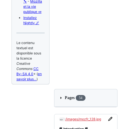
🔧
-
Mozilla
et la vie
publique 📣
Installez
Nightly 🌌
Le contenu
textuel est
disponible sous
la licence
Creative
Commons
CC
By-SA 4.0
+ (
en
savoir plus…
)
Pages
54
/images/mozfr_128.jpg
<> 
📘 Introduction 📘