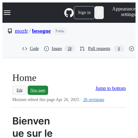
S
Navigation Menu
Appearance
k
Sign in
settings
i
p
t
mozfr
/
besogne
Public
o
c
o
Code
Issues
Pull requests
28
0
n
t
e
n
t
Home
Jump to bottom
Edit
New page
Mozinet edited this page
Apr 26, 2025
·
26 revisions
Bienven
ue sur le