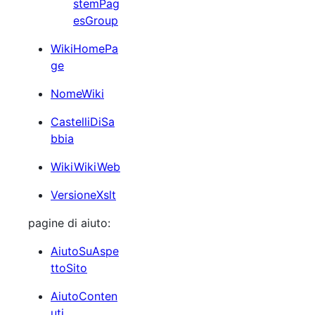
stemPag
esGroup
WikiHomePa
ge
NomeWiki
CastelliDiSa
bbia
WikiWikiWeb
VersioneXslt
pagine di aiuto:
AiutoSuAspe
ttoSito
AiutoConten
uti