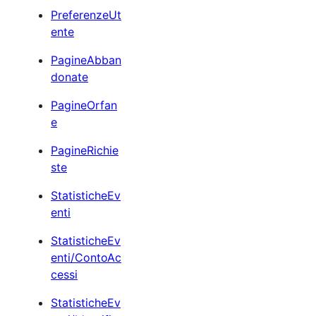
PreferenzeUt
ente
PagineAbban
donate
PagineOrfan
e
PagineRichie
ste
StatisticheEv
enti
StatisticheEv
enti/ContoAc
cessi
StatisticheEv