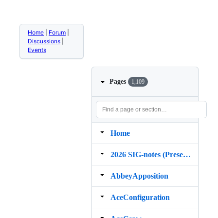
Home
|
Forum
|
Discussions
|
Events
Pages
1,109
Home
2026 SIG‐notes (Presentation, maintenance, and demos for DELPH‐IN grammars)
AbbeyApposition
AceConfiguration