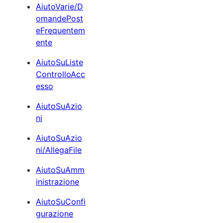
AiutoVarie/D
omandePost
eFrequentem
ente
AiutoSuListe
ControlloAcc
esso
AiutoSuAzio
ni
AiutoSuAzio
ni/AllegaFile
AiutoSuAmm
inistrazione
AiutoSuConfi
gurazione