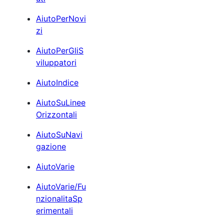
AiutoPerNovi
zi
AiutoPerGliS
viluppatori
AiutoIndice
AiutoSuLinee
Orizzontali
AiutoSuNavi
gazione
AiutoVarie
AiutoVarie/Fu
nzionalitaSp
erimentali