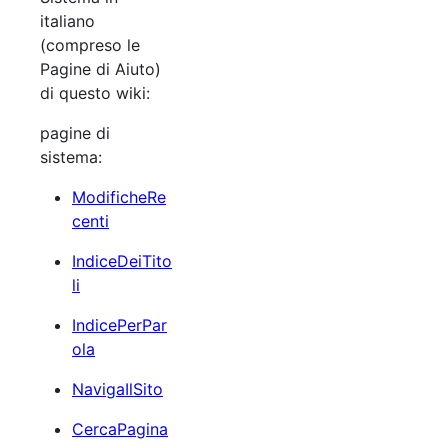
italiano
(compreso le
Pagine di Aiuto)
di questo wiki:
pagine di
sistema:
ModificheRe
centi
IndiceDeiTito
li
IndicePerPar
ola
NavigaIlSito
CercaPagina