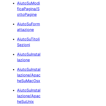
AiutoSuModi
ficaPagina/S
ottoPagine
AiutoSuForm
attazione
AiutoSuTitoli
Sezioni
AiutoSuInstal
lazione
AiutoSuInstal
lazione/Apac
heSuMacOsx
AiutoSuInstal
lazione/Apac
heSuUnix