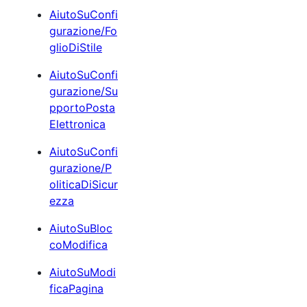
AiutoSuConfi
gurazione/Fo
glioDiStile
AiutoSuConfi
gurazione/Su
pportoPosta
Elettronica
AiutoSuConfi
gurazione/P
oliticaDiSicur
ezza
AiutoSuBloc
coModifica
AiutoSuModi
ficaPagina