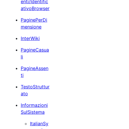
enti/Identific
ativoBrowser
PaginePerDi
mensione
InterWiki
PagineCasua
li
PagineAssen
ti
TestoStruttur
ato
Informazioni
SulSistema
ItalianSy