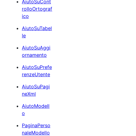
AiutoSuCont
rolloOrtograf
ico
AiutoSuTabel
le
AiutoSuAggi
ornamento
AiutoSuPrefe
renzeUtente
AiutoSuPagi
neXml
AiutoModell
o
PaginaPerso
naleModello