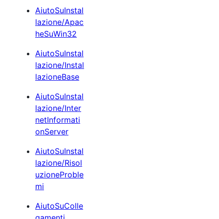
AiutoSuInstal
lazione/Apac
heSuWin32
AiutoSuInstal
lazione/Instal
lazioneBase
AiutoSuInstal
lazione/Inter
netInformati
onServer
AiutoSuInstal
lazione/Risol
uzioneProble
mi
AiutoSuColle
gamenti