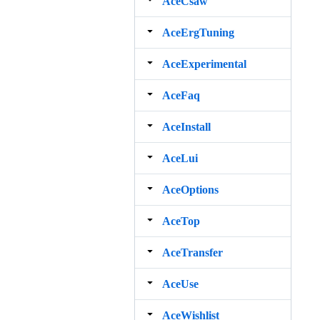
AceCsaw
AceErgTuning
AceExperimental
AceFaq
AceInstall
AceLui
AceOptions
AceTop
AceTransfer
AceUse
AceWishlist