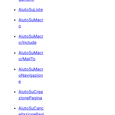
AiutoSuListe
AiutoSuMacr
o
AiutoSuMacr
o/Include
AiutoSuMacr
o/MailTo
AiutoSuMacr
oNavigazion
e
AiutoSuCrea
zionePagina
AiutoSuCanc
ellazionePagi