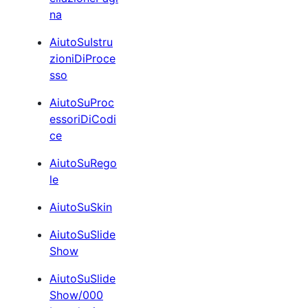
na
AiutoSuIstru
zioniDiProce
sso
AiutoSuProc
essoriDiCodi
ce
AiutoSuRego
le
AiutoSuSkin
AiutoSuSlide
Show
AiutoSuSlide
Show/000