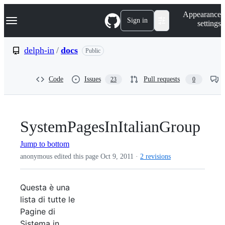
S
Navigation Menu
Appearance
k
Sign in
settings
i
p
t
delph-in
/
docs
Public
o
c
o
Code
Issues
Pull requests
23
0
n
t
e
n
t
SystemPagesInItalianGroup
Jump to bottom
anonymous edited this page
Oct 9, 2011
·
2 revisions
Questa è una
lista di tutte le
Pagine di
Sistema in